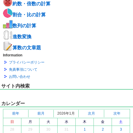
約数・倍数の計算
割合・比の計算
数列の計算
進数変換
算数の文章題
Information
プライバシーポリシー
免責事項について
お問い合わせ
サイト内検索
カレンダー
前年
前月
2026年1月
次月
次年
日
月
火
水
木
金
土
28
29
30
31
1
2
3