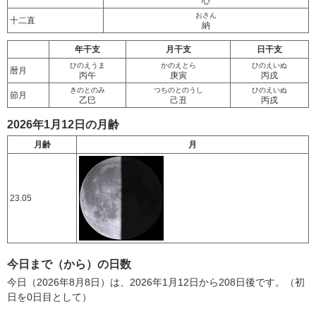
心
おさん
十二直
納
年干支
月干支
日干支
ひのえうま
かのえとら
ひのえいぬ
暦月
丙午
庚寅
丙戌
きのとのみ
つちのとのうし
ひのえいぬ
節月
乙巳
己丑
丙戌
2026年1月12日の月齢
月齢
月
23.05
今日まで（から）の日数
今日（2026年8月8日）は、2026年1月12日から208日後です。（初
日を0日目として）