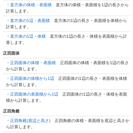
・
直方体の体積・表面積
直方体の体積・表面積を1辺の長さから
計算します。
・
直方体の1辺・表面積
直方体の1辺の長さ・表面積を体積から
計算します。
・
直方体の1辺・体積
直方体の1辺の長さ・体積を表面積から計
算します。
正四面体
・
正四面体の体積・表面積
正四面体の体積・表面積を1辺の長さ
から計算します。
・
正四面体の体積から1辺
正四面体の1辺の長さ・表面積を体積
から計算します。
・
正四面体の表面積から1辺
正四面体の1辺の長さ・体積を表面
積から計算します。
正四角錐
・
正四角錐(底辺と高さ)
正四角錐の体積・表面積を底辺と高さか
ら計算します。