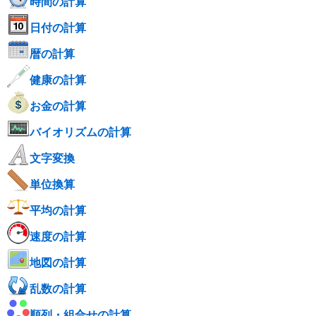
時間の計算
日付の計算
暦の計算
健康の計算
お金の計算
バイオリズムの計算
文字変換
単位換算
平均の計算
速度の計算
地図の計算
乱数の計算
順列・組合せの計算