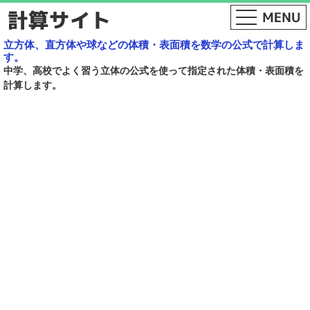
立方体、直方体や球などの体積・表面積を数学の公式で計算しま
す。
中学、高校でよく習う立体の公式を使って指定された体積・表面積を
計算します。