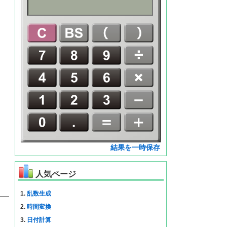
結果を一時保存
人気ページ
1.
乱数生成
2.
時間変換
3.
日付計算