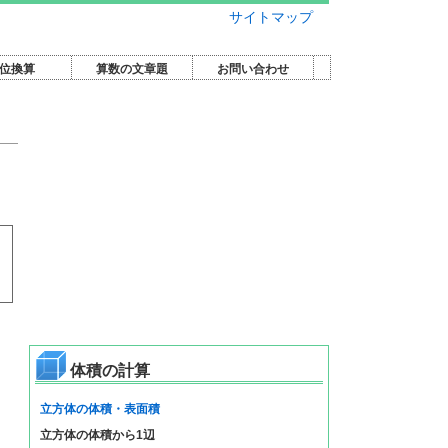
サイトマップ
位換算
算数の文章題
お問い合わせ
体積の計算
立方体の体積・表面積
立方体の体積から1辺