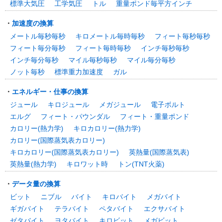
標準大気圧
工学気圧
トル
重量ポンド毎平方インチ
・
加速度の換算
メートル毎秒毎秒
キロメートル毎時毎秒
フィート毎秒毎秒
フィート毎分毎秒
フィート毎時毎秒
インチ毎秒毎秒
インチ毎分毎秒
マイル毎秒毎秒
マイル毎分毎秒
ノット毎秒
標準重力加速度
ガル
・
エネルギー・仕事の換算
ジュール
キロジュール
メガジュール
電子ボルト
エルグ
フィート・パウンダル
フィート・重量ポンド
カロリー(熱力学)
キロカロリー(熱力学)
カロリー(国際蒸気表カロリー)
キロカロリー(国際蒸気表カロリー)
英熱量(国際蒸気表)
英熱量(熱力学)
キロワット時
トン(TNT火薬)
・
データ量の換算
ビット
ニブル
バイト
キロバイト
メガバイト
ギガバイト
テラバイト
ペタバイト
エクサバイト
ゼタバイト
ヨタバイト
キロビット
メガビット