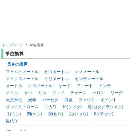
トップページ
単位換算
単位換算
・
長さの換算
フェムトメートル
ピコメートル
ナノメートル
マイクロメートル
ミリメートル
センチメートル
メートル
キロメートル
ヤード
フィート
インチ
マイル
サウ
ミル
ロッド
チェーン
ハロン
リーグ
天文単位
光年
パーセク
海里
ファゾム
ポイント
オングストローム
ユカワ
尺(シャク)
鯨尺(クジラジャク)
寸(スン)
間(ケン)
尋(ヒロ)
丈(ジョウ)
町(チョウ)
里(リ)