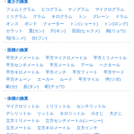
・
重さの換算
フェムトグラム
ピコグラム
ナノグラム
マイクログラム
ミリグラム
グラム
キログラム
トン
グレーン
ドラム
オンス
ポンド
クォーター
トン(ショート)
トン(ロング)
カラット
貫(カン)
斤(キン)
百目(ヒャクメ)
両(リョウ)
匁(モンメ)
分(フン)
・
面積の換算
平方ナノメートル
平方マイクロメートル
平方ミリメートル
平方センチメートル
平方メートル
アール
ヘクタール
平方キロメートル
平方インチ
平方フィート
平方ヤード
平方チェーン
エーカー
ルード
平方マイル
坪(ツボ)
畝(セ)
反(タン)
町(チョウ)
・
体積の換算
マイクロリットル
ミリリットル
センチリットル
デシリットル
リットル
キロリットル
小さじ
大さじ
立方ミリメートル
立方センチメートル(シーシー)
立方メートル
立方キロメートル
立方インチ