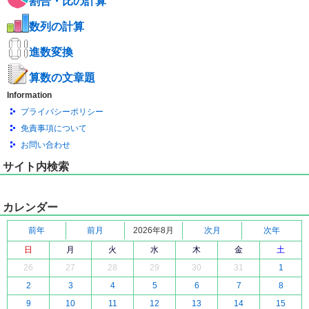
割合・比の計算
数列の計算
進数変換
算数の文章題
Information
プライバシーポリシー
免責事項について
お問い合わせ
サイト内検索
カレンダー
前年
前月
2026年8月
次月
次年
日
月
火
水
木
金
土
26
27
28
29
30
31
1
2
3
4
5
6
7
8
9
10
11
12
13
14
15