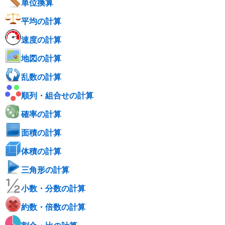
単位換算
平均の計算
速度の計算
地図の計算
乱数の計算
順列・組合せの計算
確率の計算
面積の計算
体積の計算
三角形の計算
小数・分数の計算
約数・倍数の計算