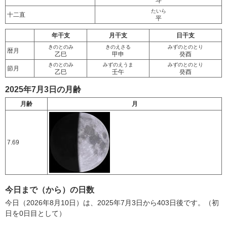
斗
たいら
十二直
平
年干支
月干支
日干支
きのとのみ
きのえさる
みずのとのとり
暦月
乙巳
甲申
癸酉
きのとのみ
みずのえうま
みずのとのとり
節月
乙巳
壬午
癸酉
2025年7月3日の月齢
月齢
月
7.69
今日まで（から）の日数
今日（2026年8月10日）は、2025年7月3日から403日後です。（初
日を0日目として）