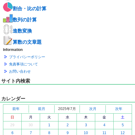
割合・比の計算
数列の計算
進数変換
算数の文章題
Information
プライバシーポリシー
免責事項について
お問い合わせ
サイト内検索
カレンダー
前年
前月
2025年7月
次月
次年
日
月
火
水
木
金
土
29
30
1
2
3
4
5
6
7
8
9
10
11
12