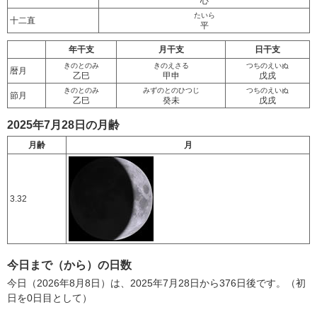
心
たいら
十二直
平
年干支
月干支
日干支
きのとのみ
きのえさる
つちのえいぬ
暦月
乙巳
甲申
戊戌
きのとのみ
みずのとのひつじ
つちのえいぬ
節月
乙巳
癸未
戊戌
2025年7月28日の月齢
月齢
月
3.32
今日まで（から）の日数
今日（2026年8月8日）は、2025年7月28日から376日後です。（初
日を0日目として）