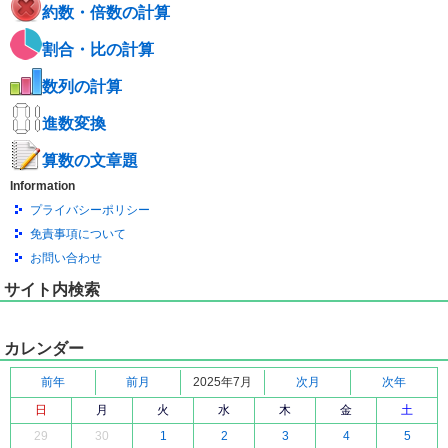
約数・倍数の計算
割合・比の計算
数列の計算
進数変換
算数の文章題
Information
プライバシーポリシー
免責事項について
お問い合わせ
サイト内検索
カレンダー
前年
前月
2025年7月
次月
次年
日
月
火
水
木
金
土
29
30
1
2
3
4
5