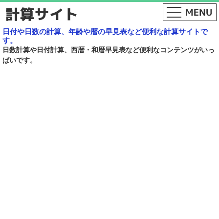
日付や日数の計算、年齢や暦の早見表など便利な計算サイトで
す。
日数計算や日付計算、西暦・和暦早見表など便利なコンテンツがいっ
ぱいです。