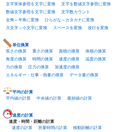
文字実体参照を文字に変換
文字を数値文字参照に変換
数値文字参照を文字に変換
文字数カウント
全角⇔半角に変換
ひらがな⇔カタカナに変換
大文字⇔小文字に変換
スペースを変換
改行を変換
単位換算
長さの換算
重さの換算
面積の換算
体積の換算
角度の換算
時間の換算
速度の換算
温度の換算
力の換算
圧力の換算
加速度の換算
エネルギー・仕事・熱量の換算
データ量の換算
平均の計算
平均値の計算
中央値の計算
最頻値の計算
速度の計算
速度・時間・距離の計算
速度の計算
所要時間の計算
移動距離の計算