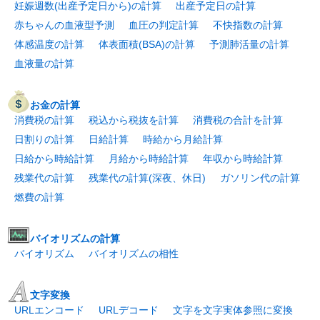
妊娠週数(出産予定日から)の計算
出産予定日の計算
赤ちゃんの血液型予測
血圧の判定計算
不快指数の計算
体感温度の計算
体表面積(BSA)の計算
予測肺活量の計算
血液量の計算
お金の計算
消費税の計算
税込から税抜を計算
消費税の合計を計算
日割りの計算
日給計算
時給から月給計算
日給から時給計算
月給から時給計算
年収から時給計算
残業代の計算
残業代の計算(深夜、休日)
ガソリン代の計算
燃費の計算
バイオリズムの計算
バイオリズム
バイオリズムの相性
文字変換
URLエンコード
URLデコード
文字を文字実体参照に変換