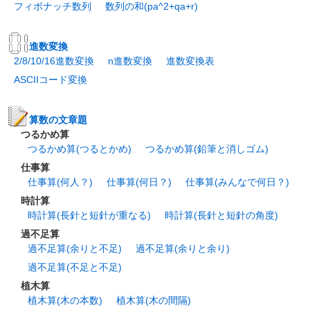
フィボナッチ数列
数列の和(pa^2+qa+r)
進数変換
2/8/10/16進数変換
n進数変換
進数変換表
ASCIIコード変換
算数の文章題
つるかめ算
つるかめ算(つるとかめ)
つるかめ算(鉛筆と消しゴム)
仕事算
仕事算(何人？)
仕事算(何日？)
仕事算(みんなで何日？)
時計算
時計算(長針と短針が重なる)
時計算(長針と短針の角度)
過不足算
過不足算(余りと不足)
過不足算(余りと余り)
過不足算(不足と不足)
植木算
植木算(木の本数)
植木算(木の間隔)