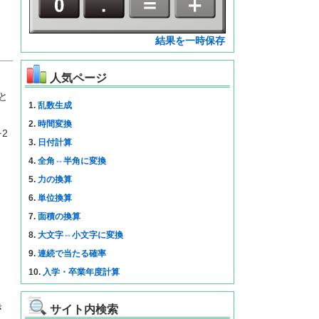
結果を一時保存
人気ページ
と
1.
乱数生成
2.
時間変換
2
3.
日付計算
4.
全角⇔半角に変換
5.
力の換算
6.
単位換算
7.
面積の換算
8.
大文字⇔小文字に変換
9.
連続で当たる確率
10.
入学・卒業年度計算
き
サイト内検索