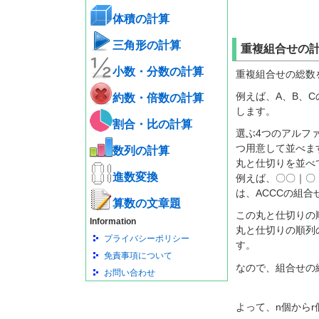
体積の計算
三角形の計算
重複組合せの
小数・分数の計算
重複組合せの総数
例えば、A、B、
約数・倍数の計算
します。
割合・比の計算
選ぶ4つのアルファ
つ用意して並べま
数列の計算
丸と仕切りを並べ
進数変換
例えば、〇〇｜〇
は、ACCCの組合
算数の文章題
この丸と仕切りの
Information
丸と仕切りの順列の
プライバシーポリシー
す。
免責事項について
なので、組合せの
お問い合わせ
よって、n個から