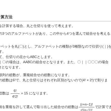
計算方法
を計算する場合、丸と仕切りを使って考えます。
Cの3つのアルファベットがあり、この中から4つを選んで組合せを考える
ベットを丸(〇)とし、アルファベットの種類が3種類なので仕切り(｜)を
す。
て、仕切りの左からABCとします。
｜〇の場合は、AABCの組合せとなります。また、〇｜｜〇〇〇の場合
せとなります。
順列の総数が、重複組合せの総数になります。
総数は6!で、丸と仕切りはそれぞれ区別がないので(4! × 2!)で割りま
6!
総数は
= 15 になります。
4!2!
(r+n−1)!
r個を重複を許して選んで取り出した組合せの総数は
で計算で
r!(n−1)!