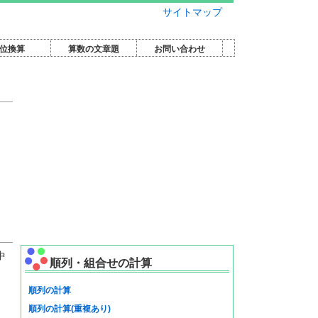
サイトマップ
位換算
算数の文章題
お問い合わせ
中
順列・組合せの計算
順列の計算
順列の計算(重複あり)