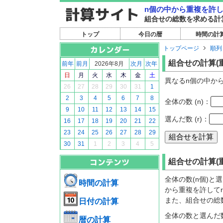
n個の中から重複を許
組合せの総数を求める計
トップ
今日の暦
時間の計
トップページ
順列
組合せの計算(
前年
前月
2026年8月
次月
次年
日
月
火
水
木
金
土
異なるn個の中か
26
27
28
29
30
31
1
2
3
4
5
6
7
8
全体の数 (n)：
9
10
11
12
13
14
15
選んだ数 (r)：
16
17
18
19
20
21
22
23
24
25
26
27
28
29
30
31
1
2
3
4
5
組合せの計算(
全体の数(n個)と
時間の計算
から重複を許して
また、組合せの総
日付の計算
全体の数と選んだ数
暦の計算