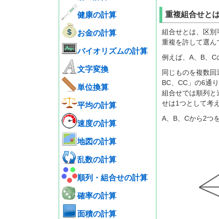
重複組合せと
健康の計算
組合せとは、区別
お金の計算
重複を許して選ん
バイオリズムの計算
例えば、A、B、
文字変換
同じものを複数回
BC、CC」の6通
単位換算
組合せでは順列と
せは1つとして考
平均の計算
A、B、Cから2
速度の計算
地図の計算
乱数の計算
順列・組合せの計算
確率の計算
面積の計算