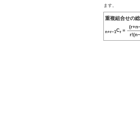
ます。
重複組合せの総
(r+n−
C
=
n+r−1
r
r!(n−