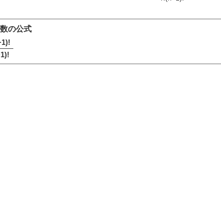
数の公式
1)!
1)!