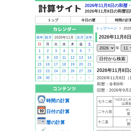
2026年11月8日の和
2026年11月8日の和
トップ
今日の暦
時間の計
トップページ
202
2026年11月8
前年
前月
2026年11月
次月
次年
日
月
火
水
木
金
土
年
1
2
3
4
5
6
7
8
9
10
11
12
13
14
15
16
17
18
19
20
21
2026年11月
22
23
24
25
26
27
28
2026年11月8日
29
30
1
2
3
4
5
和暦：令和8年
旧暦：2026年9月
つばきはじ
時間の計算
七十二候
山茶
せ
日付の計算
二十八宿
星
と
暦の計算
十二直
閉