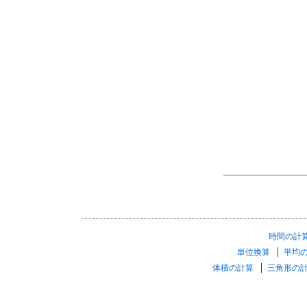
時間の計
単位換算
平均
体積の計算
三角形の