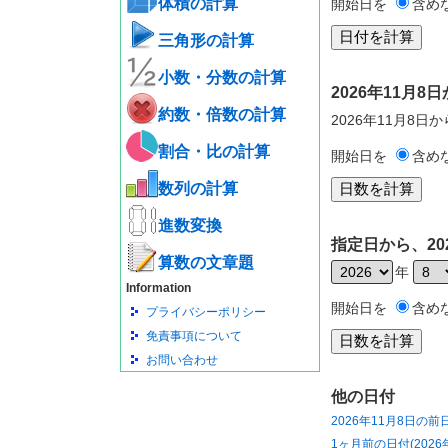
体積の計算
開始日を
含め
三角形の計算
小数・分数の計算
2026年11月
約数・倍数の計算
2026年11月8日
割合・比の計算
開始日を
含め
数列の計算
進数変換
指定日から、20
算数の文章題
年
Information
開始日を
含め
プライバシーポリシー
免責事項について
お問い合わせ
他の日付
2026年11月8日の前
1ヶ月前の日付(2026