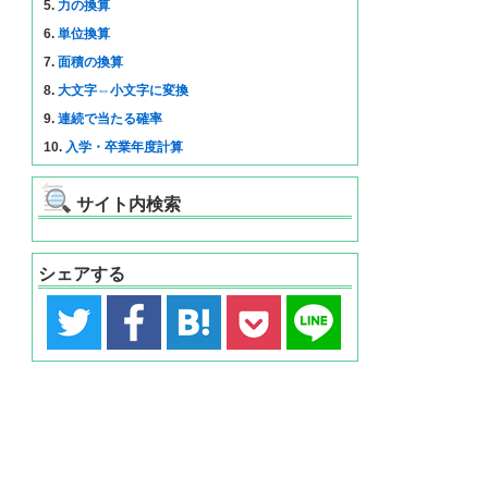
5.
力の換算
6.
単位換算
7.
面積の換算
8.
大文字⇔小文字に変換
9.
連続で当たる確率
10.
入学・卒業年度計算
サイト内検索
シェアする