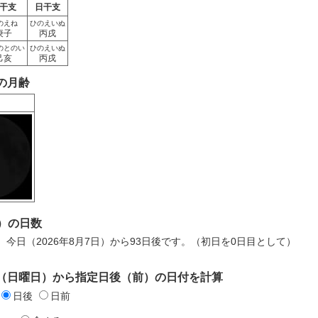
干支
日干支
のえね
ひのえいぬ
庚子
丙戌
のとのい
ひのえいぬ
己亥
丙戌
日の月齢
）の日数
日は、今日（2026年8月7日）から93日後です。（初日を0日目として）
8日（日曜日）から指定日後（前）の日付を計算
日後
日前