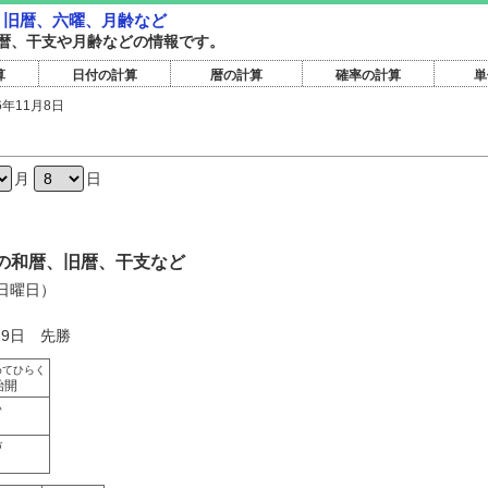
暦・旧暦、六曜、月齢など
暦旧暦、干支や月齢などの情報です。
算
日付の計算
暦の計算
確率の計算
単
6年11月8日
日
月
日
8日の和暦、旧暦、干支など
（日曜日）
29日 先勝
めてひらく
始開
い
づ