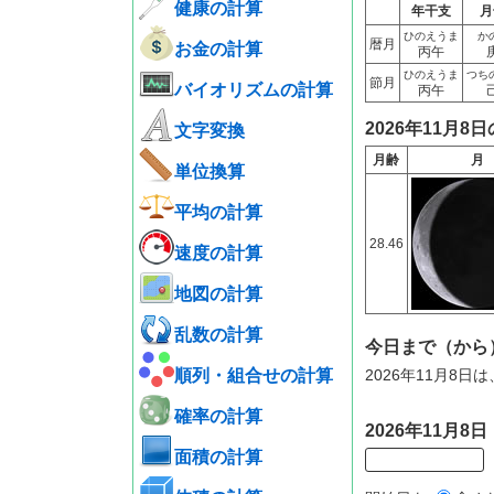
健康の計算
年干支
月
ひのえうま
か
暦月
お金の計算
丙午
ひのえうま
つち
節月
バイオリズムの計算
丙午
2026年11月8
文字変換
月齢
月
単位換算
平均の計算
28.46
速度の計算
地図の計算
乱数の計算
今日まで（から
順列・組合せの計算
2026年11月8
確率の計算
2026年11月
面積の計算