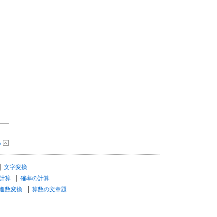
る
文字変換
計算
確率の計算
進数変換
算数の文章題