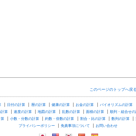
このページのトップへ戻
算
日付の計算
暦の計算
健康の計算
お金の計算
バイオリズムの計算
の計算
速度の計算
地図の計算
乱数の計算
面積の計算
順列・組合せの
計算
小数・分数の計算
約数・倍数の計算
割合・比の計算
数列の計算
プライバシーポリシー
免責事項について
お問い合わせ