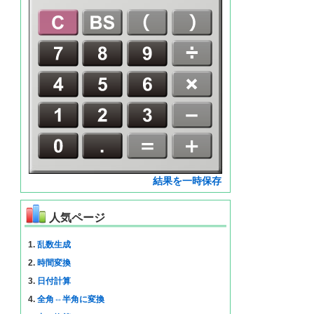
結果を一時保存
人気ページ
1.
乱数生成
2.
時間変換
3.
日付計算
4.
全角⇔半角に変換