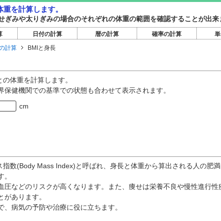
体重を計算します。
せぎみや太りぎみの場合のそれぞれの体重の範囲を確認することが出来
算
日付の計算
暦の計算
確率の計算
単
の計算
BMIと身長
ごとの体重を計算します。
界保健機関での基準での状態も合わせて表示されます。
cm
指数(Body Mass Index)と呼ばれ、身長と体重から算出される人の肥
す。
血圧などのリスクが高くなります。また、痩せは栄養不良や慢性進行性
とがあります。
で、病気の予防や治療に役に立ちます。