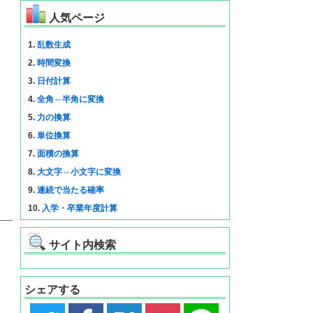
人気ページ
1.
乱数生成
2.
時間変換
3.
日付計算
4.
全角⇔半角に変換
5.
力の換算
6.
単位換算
7.
面積の換算
8.
大文字⇔小文字に変換
9.
連続で当たる確率
10.
入学・卒業年度計算
サイト内検索
シェアする