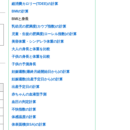
総消費カロリー(TDEE)の計算
BMIの計算
BMIと身長
乳幼児の肥満度(カウプ指数)の計算
児童・生徒の肥満度(ローレル指数)の計算
美容体重・シンデレラ体重の計算
大人の身長と体重を比較
子供の身長と体重を比較
子供の予測身長
妊娠週数(最終月経開始日から)の計算
妊娠週数(出産予定日から)の計算
出産予定日の計算
赤ちゃんの血液型予測
血圧の判定計算
不快指数の計算
体感温度の計算
体表面積(BSA)の計算