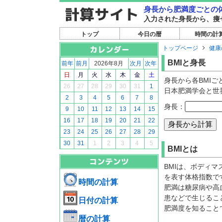
身長から肥満度ごとの
入力された身長から、痩
トップ
今日の暦
時間の計
トップページ
健康
BMIと身長
前年
前月
2026年8月
次月
次年
日
月
火
水
木
金
土
身長から各BMI
26
27
28
29
30
31
1
日本肥満学会と世
2
3
4
5
6
7
8
身長：
9
10
11
12
13
14
15
16
17
18
19
20
21
22
23
24
25
26
27
28
29
30
31
1
2
3
4
5
BMIとは
BMIは、ボディマス
を表す体格指数で
時間の計算
肥満は糖尿病や高
患などで生じるこ
日付の計算
肥満度を知ること
暦の計算