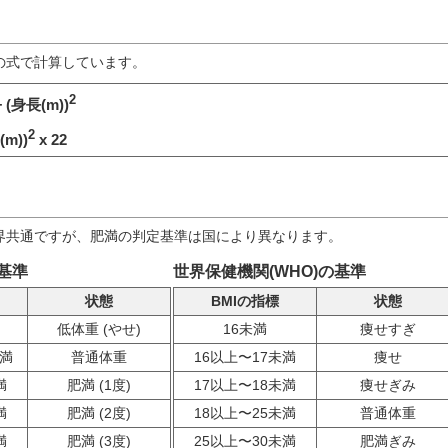
記の式で計算しています。
2
÷ (身長(m))
2
m))
x 22
世界共通ですが、肥満の判定基準は国により異なります。
基準
世界保健機関(WHO)の基準
状態
BMIの指標
状態
低体重 (やせ)
16未満
痩せすぎ
未満
普通体重
16以上〜17未満
痩せ
満
肥満 (1度)
17以上〜18未満
痩せぎみ
満
肥満 (2度)
18以上〜25未満
普通体重
満
肥満 (3度)
25以上〜30未満
肥満ぎみ