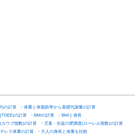
R)の計算
・
体重と体脂肪率から基礎代謝量の計算
TDEE)の計算
・
BMIの計算
・
BMIと身長
(カウプ指数)の計算
・
児童・生徒の肥満度(ローレル指数)の計算
デレラ体重の計算
・
大人の身長と体重を比較