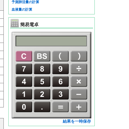
予測肺活量の計算
血液量の計算
簡易電卓
結果を一時保存