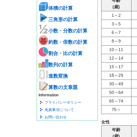
年齢
(歳)
体積の計算
1～2
三角形の計算
3～5
小数・分数の計算
6～7
8～9
約数・倍数の計算
10～11
割合・比の計算
12～14
数列の計算
15～17
18～29
進数変換
30～49
算数の文章題
50～64
Information
65～74
プライバシーポリシー
75～
免責事項について
お問い合わせ
女性
年齢
(歳)