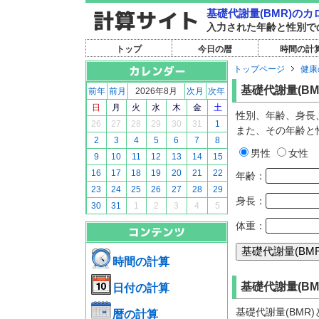
基礎代謝量(BMR)の
入力された年齢と性別で
トップ
今日の暦
時間の計
トップページ
健康
基礎代謝量(BM
前年
前月
2026年8月
次月
次年
日
月
火
水
木
金
土
性別、年齢、身長、
26
27
28
29
30
31
1
また、その年齢と
2
3
4
5
6
7
8
男性
女性
9
10
11
12
13
14
15
16
17
18
19
20
21
22
年齢：
23
24
25
26
27
28
29
身長：
30
31
1
2
3
4
5
体重：
時間の計算
基礎代謝量(BM
日付の計算
基礎代謝量(BM
暦の計算