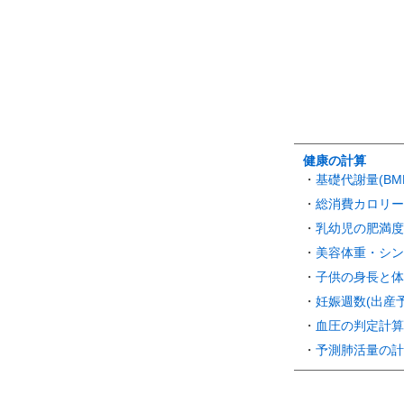
健康の計算
・
基礎代謝量(BM
・
総消費カロリー(
・
乳幼児の肥満度
・
美容体重・シン
・
子供の身長と体
・
妊娠週数(出産
・
血圧の判定計算
・
予測肺活量の計