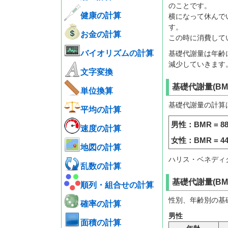
のことです。
健康の計算
横になって休んで
す。
お金の計算
この時に消費して
バイオリズムの計算
基礎代謝量は年齢に
減少していきます
文字変換
基礎代謝量(BM
単位換算
基礎代謝量の計算
平均の計算
男性：BMR = 88.36
速度の計算
女性：BMR = 447.5
地図の計算
ハリス・ベネディク
乱数の計算
基礎代謝量(BM
順列・組合せの計算
性別、年齢別の基
確率の計算
男性
面積の計算