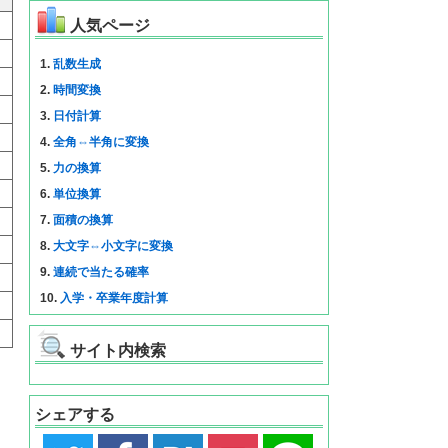
人気ページ
1.
乱数生成
2.
時間変換
3.
日付計算
4.
全角⇔半角に変換
5.
力の換算
6.
単位換算
7.
面積の換算
8.
大文字⇔小文字に変換
9.
連続で当たる確率
10.
入学・卒業年度計算
サイト内検索
シェアする