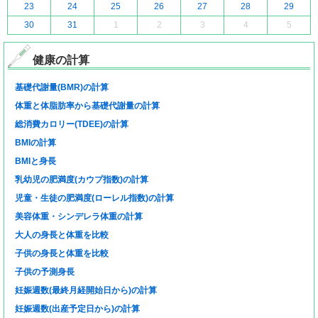
23
24
25
26
27
28
29
30
31
1
2
3
4
5
健康の計算
基礎代謝量(BMR)の計算
体重と体脂肪率から基礎代謝量の計算
総消費カロリー(TDEE)の計算
BMIの計算
BMIと身長
乳幼児の肥満度(カウプ指数)の計算
児童・生徒の肥満度(ローレル指数)の計算
美容体重・シンデレラ体重の計算
大人の身長と体重を比較
子供の身長と体重を比較
子供の予測身長
妊娠週数(最終月経開始日から)の計算
妊娠週数(出産予定日から)の計算