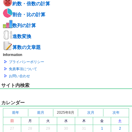
約数・倍数の計算
割合・比の計算
数列の計算
進数変換
算数の文章題
Information
プライバシーポリシー
免責事項について
お問い合わせ
サイト内検索
カレンダー
前年
前月
2025年8月
次月
次年
日
月
火
水
木
金
土
27
28
29
30
31
1
2