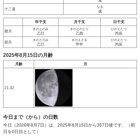
鬼
なる
十二直
成
年干支
月干支
日干支
きのとのみ
きのとのとり
ひのえたつ
暦月
乙巳
乙酉
丙辰
きのとのみ
きのえさる
ひのえたつ
節月
乙巳
甲申
丙辰
2025年8月15日の月齢
月齢
月
21.32
今日まで（から）の日数
今日（2026年8月7日）は、2025年8月15日から357日後です。（初
日を0日目として）