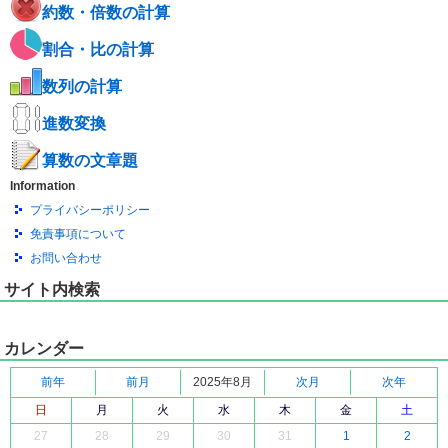
約数・倍数の計算
割合・比の計算
数列の計算
進数変換
算数の文章題
Information
プライバシーポリシー
免責事項について
お問い合わせ
サイト内検索
カレンダー
前年
前月
2025年8月
次月
次年
日
月
火
水
木
金
土
27
28
29
30
31
1
2