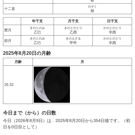
軫
のぞく
十二直
除
年干支
月干支
日干支
きのとのみ
きのとのとり
かのとのとり
暦月
乙巳
乙酉
辛酉
きのとのみ
きのえさる
かのとのとり
節月
乙巳
甲申
辛酉
2025年8月20日の月齢
月齢
月
26.32
今日まで（から）の日数
今日（2026年8月9日）は、2025年8月20日から354日後です。（初
日を0日目として）