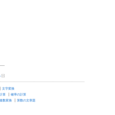
る
文字変換
計算
確率の計算
進数変換
算数の文章題