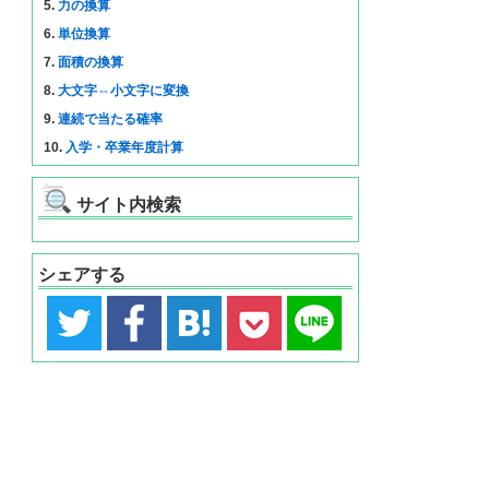
5.
力の換算
6.
単位換算
7.
面積の換算
8.
大文字⇔小文字に変換
9.
連続で当たる確率
10.
入学・卒業年度計算
サイト内検索
シェアする