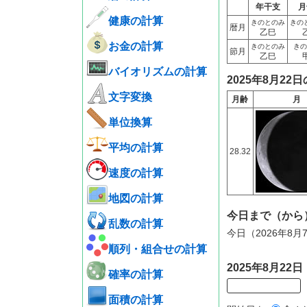
年干支
月
健康の計算
きのとのみ
きの
暦月
乙巳
お金の計算
きのとのみ
きの
節月
乙巳
バイオリズムの計算
2025年8月22
文字変換
月齢
月
単位換算
平均の計算
28.32
速度の計算
地図の計算
今日まで（から
乱数の計算
今日（2026年8
順列・組合せの計算
2025年8月2
確率の計算
面積の計算