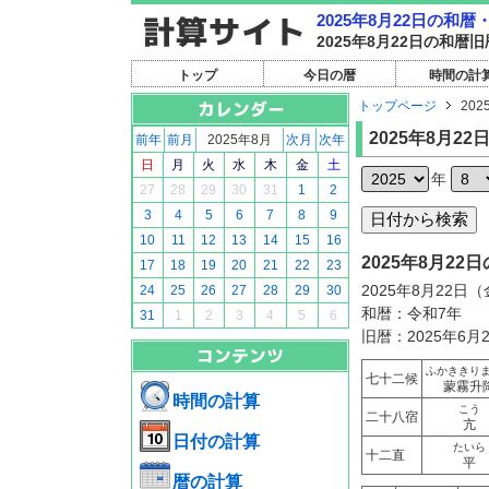
2025年8月22日の和
2025年8月22日の和
トップ
今日の暦
時間の計
トップページ
202
2025年8月22
前年
前月
2025年8月
次月
次年
日
月
火
水
木
金
土
年
27
28
29
30
31
1
2
3
4
5
6
7
8
9
10
11
12
13
14
15
16
2025年8月2
17
18
19
20
21
22
23
2025年8月22日
24
25
26
27
28
29
30
和暦：令和7年
31
1
2
3
4
5
6
旧暦：2025年6月
ふかききり
七十二候
蒙霧升
時間の計算
こう
二十八宿
亢
日付の計算
たいら
十二直
平
暦の計算