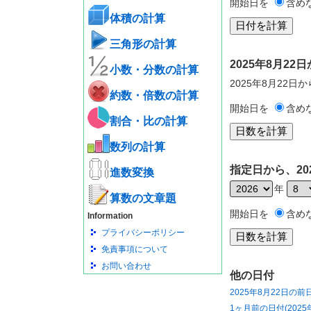
開始日を
含め
体積の計算
三角形の計算
2025年8月2
小数・分数の計算
2025年8月22日
約数・倍数の計算
開始日を
含め
割合・比の計算
数列の計算
指定日から、20
進数変換
年
算数の文章題
開始日を
含め
Information
プライバシーポリシー
免責事項について
お問い合わせ
他の日付
2025年8月22日の前
1ヶ月前の日付(2025