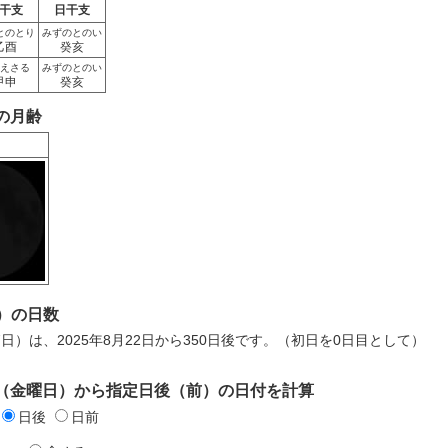
干支
日干支
とのとり
みずのとのい
乙酉
癸亥
えさる
みずのとのい
甲申
癸亥
日の月齢
）の日数
月7日）は、2025年8月22日から350日後です。（初日を0日目として）
2日（金曜日）から指定日後（前）の日付を計算
日後
日前