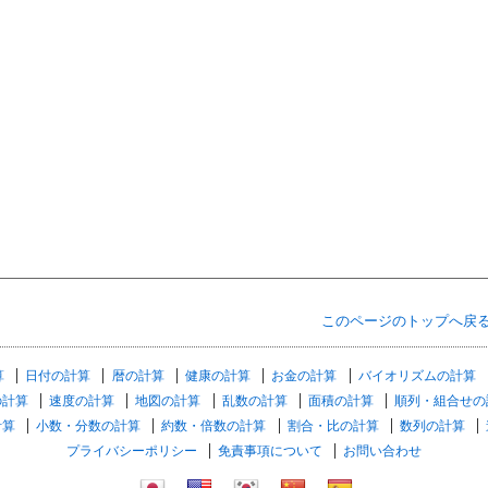
このページのトップへ戻
算
日付の計算
暦の計算
健康の計算
お金の計算
バイオリズムの計算
の計算
速度の計算
地図の計算
乱数の計算
面積の計算
順列・組合せの
計算
小数・分数の計算
約数・倍数の計算
割合・比の計算
数列の計算
プライバシーポリシー
免責事項について
お問い合わせ