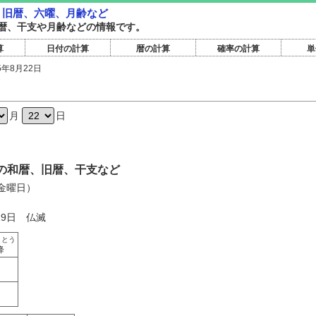
暦・旧暦、六曜、月齢など
暦旧暦、干支や月齢などの情報です。
算
日付の計算
暦の計算
確率の計算
単
5年8月22日
日
月
日
2日の和暦、旧暦、干支など
（金曜日）
29日 仏滅
まとう
降