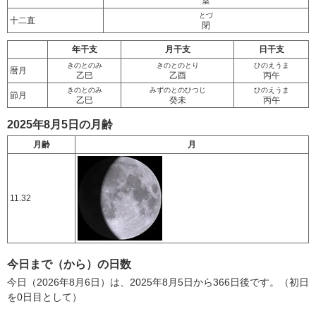
室
とづ
十二直
閉
年干支
月干支
日干支
きのとのみ
きのとのとり
ひのえうま
暦月
乙巳
乙酉
丙午
きのとのみ
みずのとのひつじ
ひのえうま
節月
乙巳
癸未
丙午
2025年8月5日の月齢
月齢
月
11.32
今日まで（から）の日数
今日（2026年8月6日）は、2025年8月5日から366日後です。（初日
を0日目として）