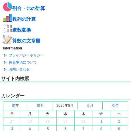
割合・比の計算
数列の計算
進数変換
算数の文章題
Information
プライバシーポリシー
免責事項について
お問い合わせ
サイト内検索
カレンダー
前年
前月
2025年8月
次月
次年
日
月
火
水
木
金
土
27
28
29
30
31
1
2
3
4
5
6
7
8
9