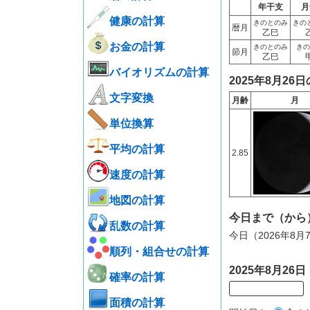
年干支
月
健康の計算
きのとのみ
きの
暦月
乙巳
お金の計算
きのとのみ
きの
節月
乙巳
バイオリズムの計算
2025年8月26
文字変換
月齢
月
単位換算
平均の計算
2.85
速度の計算
地図の計算
今日まで（から
乱数の計算
今日（2026年8
順列・組合せの計算
2025年8月2
確率の計算
面積の計算