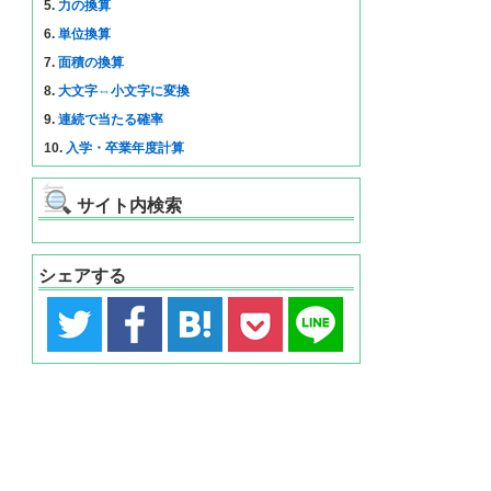
5.
力の換算
6.
単位換算
7.
面積の換算
8.
大文字⇔小文字に変換
9.
連続で当たる確率
10.
入学・卒業年度計算
サイト内検索
シェアする