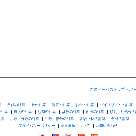
このページのトップへ戻
算
日付の計算
暦の計算
健康の計算
お金の計算
バイオリズムの計算
の計算
速度の計算
地図の計算
乱数の計算
面積の計算
順列・組合せの
計算
小数・分数の計算
約数・倍数の計算
割合・比の計算
数列の計算
プライバシーポリシー
免責事項について
お問い合わせ