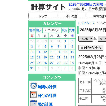
2025年8月26日の和
2025年8月26日の和
トップ
今日の暦
時間の計
トップページ
202
2025年8月26
前年
前月
2025年8月
次月
次年
日
月
火
水
木
金
土
年
27
28
29
30
31
1
2
3
4
5
6
7
8
9
10
11
12
13
14
15
16
2025年8月2
17
18
19
20
21
22
23
2025年8月26日
24
25
26
27
28
29
30
和暦：令和7年
31
1
2
3
4
5
6
旧暦：2025年7月
わたのはな
七十二候
綿柎
時間の計算
び
二十八宿
尾
日付の計算
あや
十二直
危
暦の計算