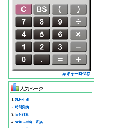
結果を一時保存
人気ページ
1.
乱数生成
2.
時間変換
3.
日付計算
4.
全角⇔半角に変換