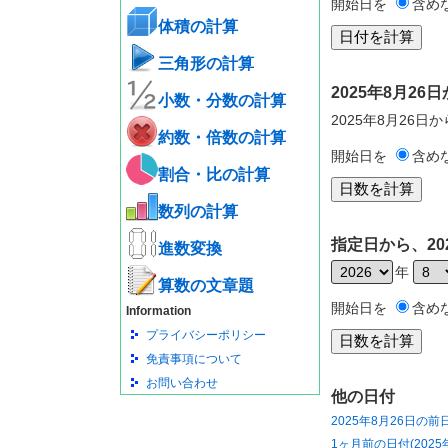
開始日を
含め
体積の計算
三角形の計算
2025年8月2
小数・分数の計算
2025年8月26日
約数・倍数の計算
開始日を
含め
割合・比の計算
数列の計算
指定日から、20
進数変換
年
算数の文章題
開始日を
含め
Information
プライバシーポリシー
免責事項について
お問い合わせ
他の日付
2025年8月26日の前
1ヶ月前の日付(2025