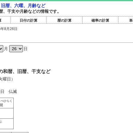
暦・旧暦、六曜、月齢など
暦旧暦、干支や月齢などの情報です。
算
日付の計算
暦の計算
確率の計算
単
5年8月26日
日
月
日
6日の和暦、旧暦、干支など
（火曜日）
4日 仏滅
しべひらく
開
ぶ