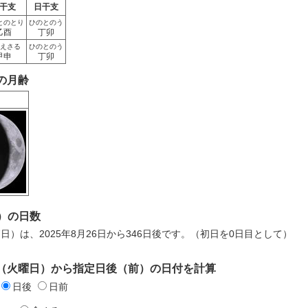
干支
日干支
とのとり
ひのとのう
乙酉
丁卯
えさる
ひのとのう
甲申
丁卯
日の月齢
）の日数
月7日）は、2025年8月26日から346日後です。（初日を0日目として）
6日（火曜日）から指定日後（前）の日付を計算
日後
日前