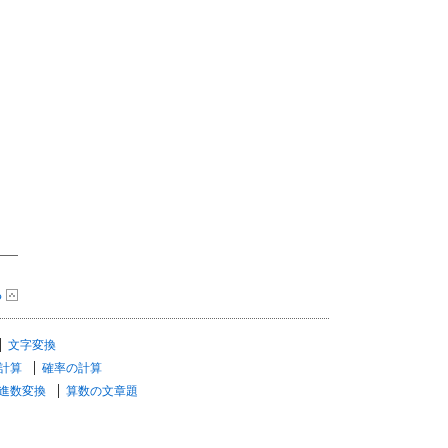
る
文字変換
計算
確率の計算
進数変換
算数の文章題