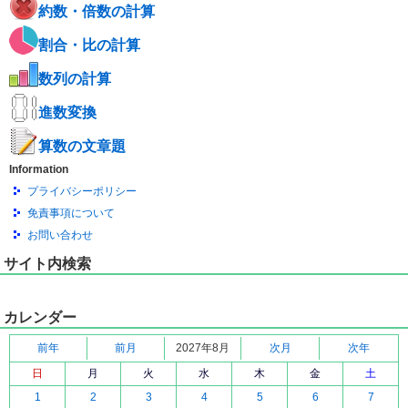
約数・倍数の計算
割合・比の計算
数列の計算
進数変換
算数の文章題
Information
プライバシーポリシー
免責事項について
お問い合わせ
サイト内検索
カレンダー
前年
前月
2027年8月
次月
次年
日
月
火
水
木
金
土
1
2
3
4
5
6
7