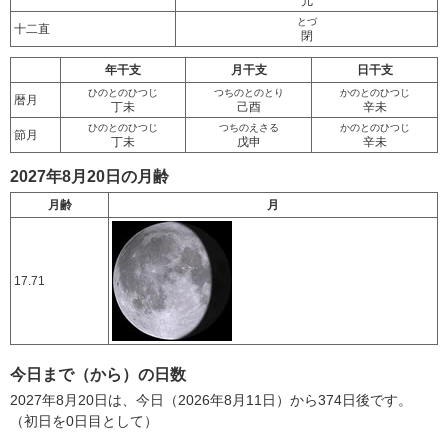
亢
とづ
十二直
閉
年干支
月干支
日干支
ひのとのひつじ
つちのとのとり
かのとのひつじ
暦月
丁未
己酉
辛未
ひのとのひつじ
つちのえさる
かのとのひつじ
節月
丁未
戊申
辛未
2027年8月20日の月齢
月齢
月
17.71
今日まで（から）の日数
2027年8月20日は、今日（2026年8月11日）から374日後です。
（初日を0日目として）