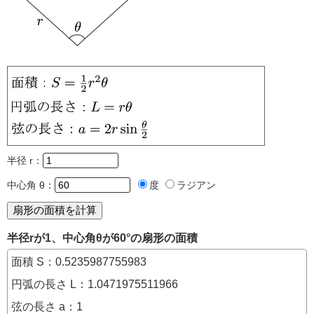
半径 r：
中心角 θ：
度
ラジアン
半径rが1、中心角θが60°の扇形の面積
面積 S：0.5235987755983
円弧の長さ L：1.0471975511966
弦の長さ a：1