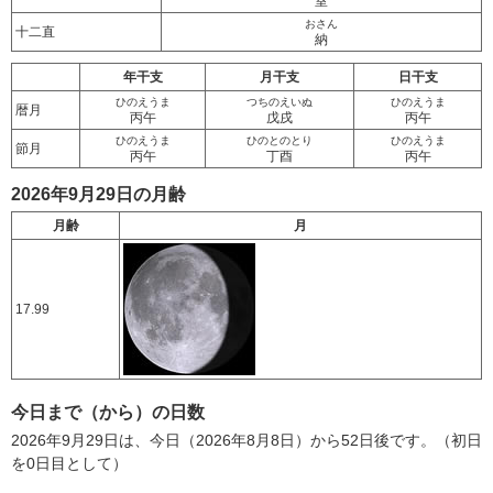
室
おさん
十二直
納
年干支
月干支
日干支
ひのえうま
つちのえいぬ
ひのえうま
暦月
丙午
戊戌
丙午
ひのえうま
ひのとのとり
ひのえうま
節月
丙午
丁酉
丙午
2026年9月29日の月齢
月齢
月
17.99
今日まで（から）の日数
2026年9月29日は、今日（2026年8月8日）から52日後です。（初日
を0日目として）