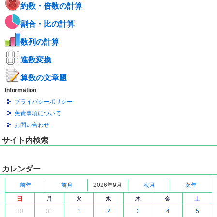
約数・倍数の計算
割合・比の計算
数列の計算
進数変換
算数の文章題
Information
プライバシーポリシー
免責事項について
お問い合わせ
サイト内検索
カレンダー
前年
前月
2026年9月
次月
次年
日
月
火
水
木
金
土
30
31
1
2
3
4
5