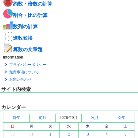
約数・倍数の計算
割合・比の計算
数列の計算
進数変換
算数の文章題
Information
プライバシーポリシー
免責事項について
お問い合わせ
サイト内検索
カレンダー
前年
前月
2026年9月
次月
次年
日
月
火
水
木
金
土
30
31
1
2
3
4
5