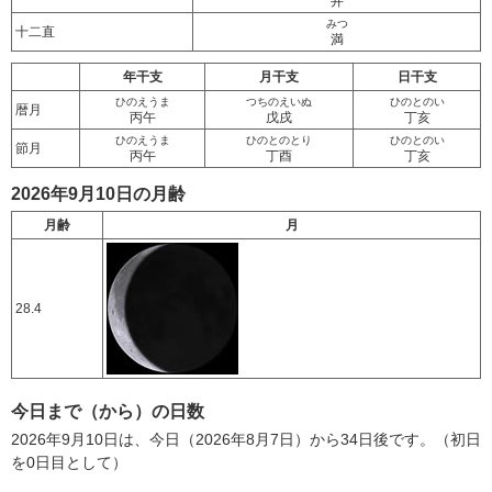
井
みつ
十二直
満
年干支
月干支
日干支
ひのえうま
つちのえいぬ
ひのとのい
暦月
丙午
戊戌
丁亥
ひのえうま
ひのとのとり
ひのとのい
節月
丙午
丁酉
丁亥
2026年9月10日の月齢
月齢
月
28.4
今日まで（から）の日数
2026年9月10日は、今日（2026年8月7日）から34日後です。（初日
を0日目として）