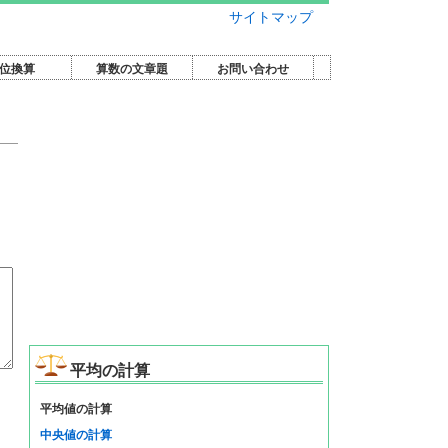
サイトマップ
位換算
算数の文章題
お問い合わせ
平均の計算
平均値の計算
中央値の計算