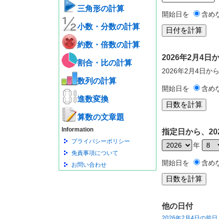
三角形の計算
開始日を
含め
小数・分数の計算
約数・倍数の計算
2026年2月4
割合・比の計算
2026年2月4日か
数列の計算
開始日を
含め
進数変換
算数の文章題
Information
指定日から、20
プライバシーポリシー
年
免責事項について
開始日を
含め
お問い合わせ
他の日付
2026年2月4日の前日