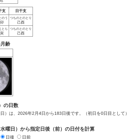
危
干支
日干支
とのう
つちのとのとり
卯
己酉
えとら
つちのとのとり
寅
己酉
の月齢
）の日数
月6日）は、2026年2月4日から183日後です。（初日を0日目として）
日（水曜日）から指定日後（前）の日付を計算
日後
日前