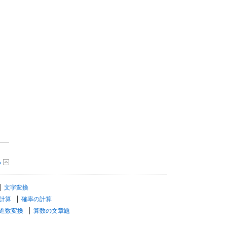
る
文字変換
計算
確率の計算
進数変換
算数の文章題