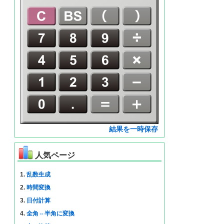
結果を一時保存
人気ページ
1.
乱数生成
2.
時間変換
3.
日付計算
4.
全角⇔半角に変換