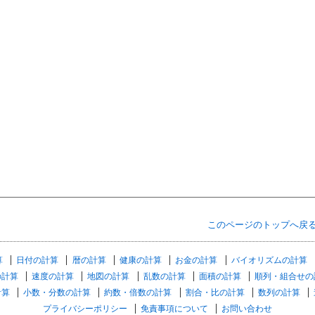
このページのトップへ戻
算
日付の計算
暦の計算
健康の計算
お金の計算
バイオリズムの計算
の計算
速度の計算
地図の計算
乱数の計算
面積の計算
順列・組合せの
計算
小数・分数の計算
約数・倍数の計算
割合・比の計算
数列の計算
プライバシーポリシー
免責事項について
お問い合わせ