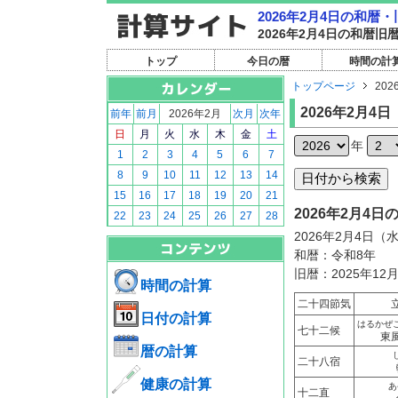
2026年2月4日の和暦
2026年2月4日の和暦
トップ
今日の暦
時間の計
トップページ
202
2026年2月4日
前年
前月
2026年2月
次月
次年
日
月
火
水
木
金
土
年
1
2
3
4
5
6
7
8
9
10
11
12
13
14
15
16
17
18
19
20
21
2026年2月4
22
23
24
25
26
27
28
2026年2月4日（
和暦：令和8年
旧暦：2025年12
時間の計算
二十四節気
日付の計算
はるかぜ
七十二候
東
暦の計算
二十八宿
健康の計算
あ
十二直