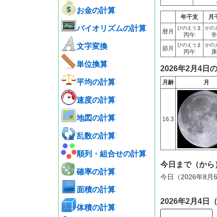
お金の計算
年干支
月
バイオリズムの計算
ひのえうま
かの
暦月
丙午
辛
文字変換
ひのえうま
かの
節月
丙午
庚
単位換算
2026年2月4日
平均の計算
月齢
月
速度の計算
地図の計算
16.3
乱数の計算
順列・組合せの計算
今日まで（から
確率の計算
今日（2026年8
面積の計算
2026年2月4
体積の計算