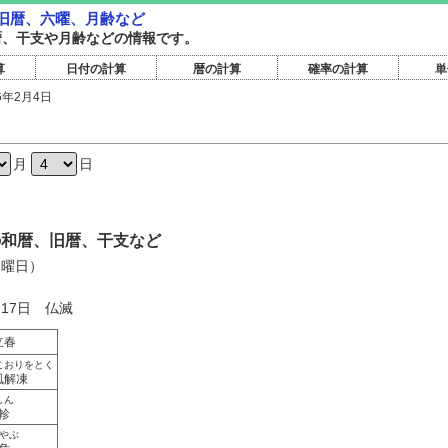
・旧暦、六曜、月齢など
旧暦、干支や月齢などの情報です。
算
日付の計算
暦の計算
確率の計算
単
6年2月4日
月
日
日の和暦、旧暦、干支など
水曜日）
月17日 仏滅
立春
こおりをとく
風解凍
しん
軫
やぶ