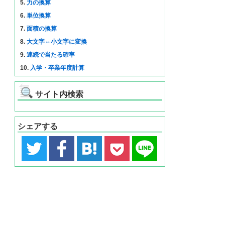
5.
力の換算
6.
単位換算
7.
面積の換算
8.
大文字⇔小文字に変換
9.
連続で当たる確率
10.
入学・卒業年度計算
サイト内検索
シェアする