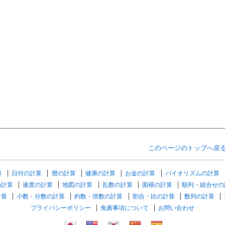
このページのトップへ戻
算
日付の計算
暦の計算
健康の計算
お金の計算
バイオリズムの計算
の計算
速度の計算
地図の計算
乱数の計算
面積の計算
順列・組合せの
計算
小数・分数の計算
約数・倍数の計算
割合・比の計算
数列の計算
プライバシーポリシー
免責事項について
お問い合わせ