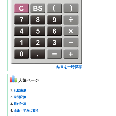
結果を一時保存
人気ページ
1.
乱数生成
2.
時間変換
3.
日付計算
4.
全角⇔半角に変換