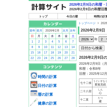
2026年2月9日の和暦
2026年2月9日の和暦
トップ
今日の暦
時間の計
トップページ
202
2026年2月9日
前年
前月
2026年2月
次月
次年
日
月
火
水
木
金
土
年
1
2
3
4
5
6
7
8
9
10
11
12
13
14
15
16
17
18
19
20
21
2026年2月9
22
23
24
25
26
27
28
2026年2月9日（
和暦：令和8年
旧暦：2025年12
時間の計算
うぐいすな
七十二候
黄鴬見睨
日付の計算
しん
二十八宿
心
暦の計算
たつ
十二直
建
健康の計算