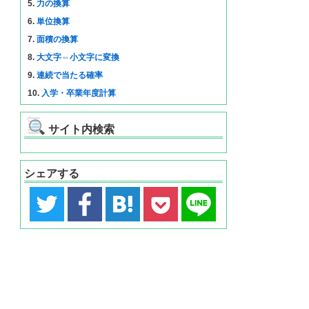
5.
力の換算
6.
単位換算
7.
面積の換算
8.
大文字⇔小文字に変換
9.
連続で当たる確率
10.
入学・卒業年度計算
サイト内検索
シェアする