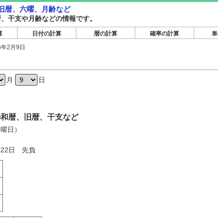
・旧暦、六曜、月齢など
旧暦、干支や月齢などの情報です。
算
日付の計算
暦の計算
確率の計算
単
6年2月9日
月
日
日の和暦、旧暦、干支など
月曜日）
月22日 先負
く