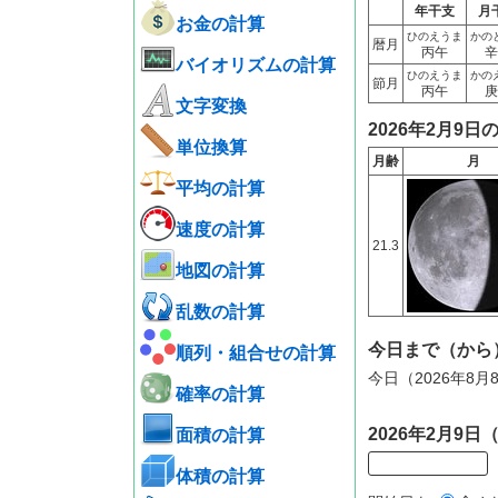
年干支
月
お金の計算
ひのえうま
かの
暦月
丙午
辛
バイオリズムの計算
ひのえうま
かの
節月
丙午
庚
文字変換
2026年2月9日
単位換算
月齢
月
平均の計算
速度の計算
21.3
地図の計算
乱数の計算
今日まで（から
順列・組合せの計算
今日（2026年8
確率の計算
2026年2月9
面積の計算
体積の計算