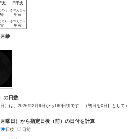
干支
日干支
とのう
きのえとら
卯
甲寅
えとら
きのえとら
寅
甲寅
の月齢
）の日数
月8日）は、2026年2月9日から180日後です。（初日を0日目として）
日（月曜日）から指定日後（前）の日付を計算
日後
日前