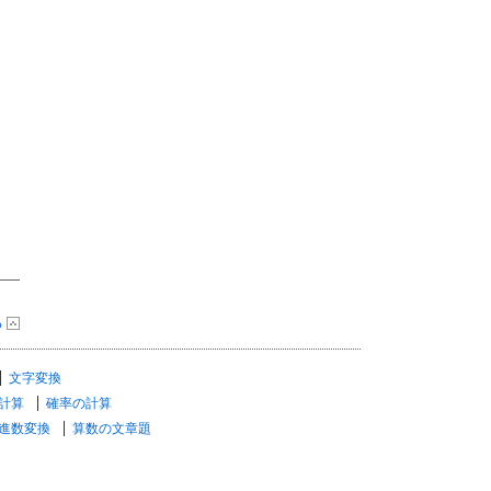
る
文字変換
計算
確率の計算
進数変換
算数の文章題