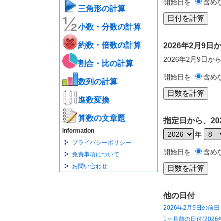
開始日を
含め
三角形の計算
小数・分数の計算
約数・倍数の計算
2026年2月9
2026年2月9日か
割合・比の計算
開始日を
含め
数列の計算
進数変換
算数の文章題
指定日から、20
Information
年
プライバシーポリシー
開始日を
含め
免責事項について
お問い合わせ
他の日付
2026年2月9日の前日
1ヶ月前の日付(2026