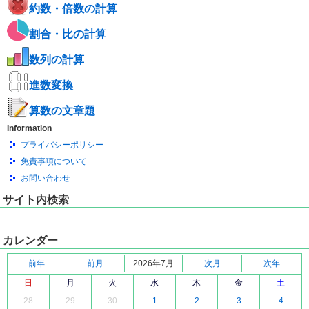
約数・倍数の計算
割合・比の計算
数列の計算
進数変換
算数の文章題
Information
プライバシーポリシー
免責事項について
お問い合わせ
サイト内検索
カレンダー
前年
前月
2026年7月
次月
次年
日
月
火
水
木
金
土
28
29
30
1
2
3
4