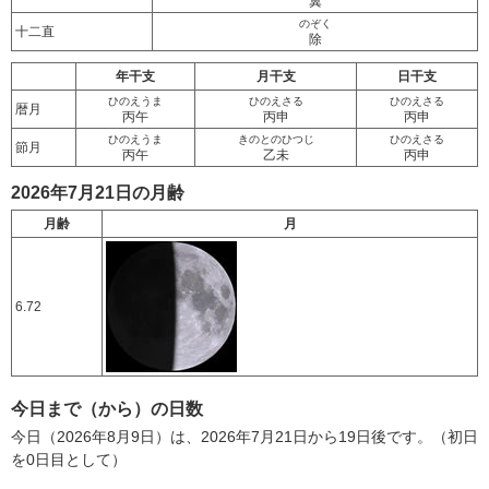
翼
のぞく
十二直
除
年干支
月干支
日干支
ひのえうま
ひのえさる
ひのえさる
暦月
丙午
丙申
丙申
ひのえうま
きのとのひつじ
ひのえさる
節月
丙午
乙未
丙申
2026年7月21日の月齢
月齢
月
6.72
今日まで（から）の日数
今日（2026年8月9日）は、2026年7月21日から19日後です。（初日
を0日目として）