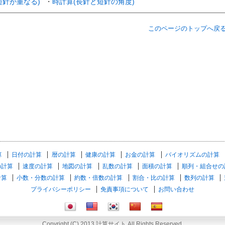
短針が重なる)
・
時計算(長針と短針の角度)
このページのトップへ戻
算
日付の計算
暦の計算
健康の計算
お金の計算
バイオリズムの計算
の計算
速度の計算
地図の計算
乱数の計算
面積の計算
順列・組合せの
計算
小数・分数の計算
約数・倍数の計算
割合・比の計算
数列の計算
プライバシーポリシー
免責事項について
お問い合わせ
Copyright (C) 2013 計算サイト All Rights Reserved.