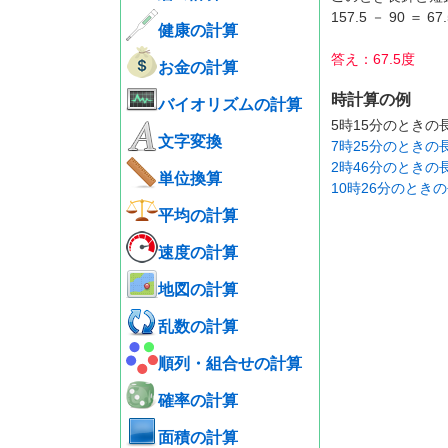
157.5 － 90 ＝ 
健康の計算
答え：67.5度
お金の計算
時計算の例
バイオリズムの計算
5時15分のとき
文字変換
7時25分のとき
2時46分のとき
単位換算
10時26分のと
平均の計算
速度の計算
地図の計算
乱数の計算
順列・組合せの計算
確率の計算
面積の計算