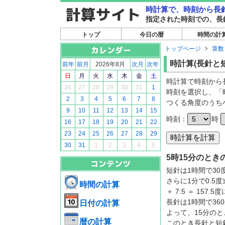
時計算で、時刻から長
指定された時刻での、長
トップ
今日の暦
時間の計
トップページ
算数 
時計算(長針と
前年
前月
2026年8月
次月
次年
日
月
火
水
木
金
土
時計算で時刻から
26
27
28
29
30
31
1
時刻を選択し、「
2
3
4
5
6
7
8
つくる角度のうち
9
10
11
12
13
14
15
時刻：
時
16
17
18
19
20
21
22
23
24
25
26
27
28
29
30
31
1
2
3
4
5
5時15分のと
短針は1時間で30
さらに1分で0.5度
時間の計算
＋ 7.5 ＝ 157.
長針は1時間で360度
日付の計算
よって、15分のとき
暦の計算
このとき長針と短