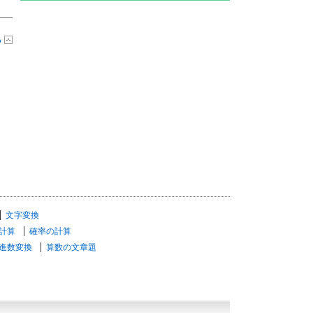
る
文字変換
計算
確率の計算
進数変換
算数の文章題