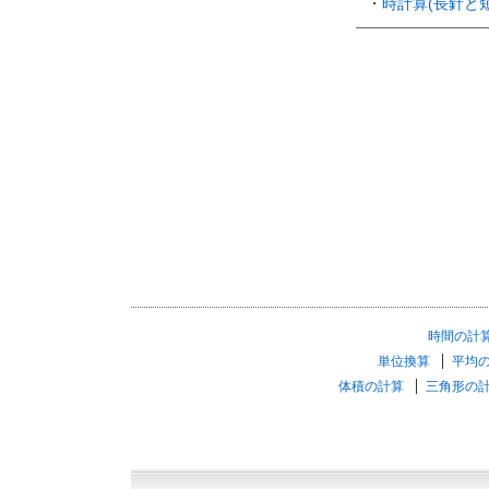
・
時計算(長針と
時間の計
単位換算
平均
体積の計算
三角形の