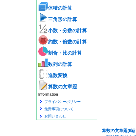
体積の計算
三角形の計算
小数・分数の計算
約数・倍数の計算
割合・比の計算
数列の計算
進数変換
算数の文章題
Information
プライバシーポリシー
免責事項について
お問い合わせ
算数の文章題(時計