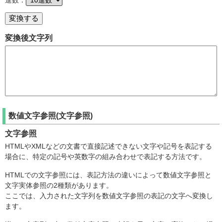
進数：
変換後文字列
数値文字参照(文字参照)
文字参照
HTMLやXMLなどの文書で直接記述できない文字や記号を表記する
場合に、特定の記号や英数字の組み合わせで表記する方法です。
HTMLでの文字参照には、表記方法の違いによって数値文字参照と
文字実体参照の2種類があります。
ここでは、入力された文字列を数値文字参照の表記の文字へ変換し
ます。