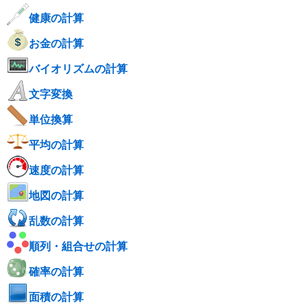
健康の計算
お金の計算
バイオリズムの計算
文字変換
単位換算
平均の計算
速度の計算
地図の計算
乱数の計算
順列・組合せの計算
確率の計算
面積の計算