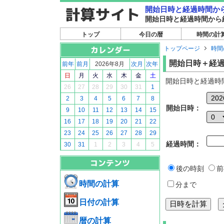
開始日時と経過時間か
開始日時と経過時間から
トップ
今日の暦
時間の計
トップページ
時間
開始日時＋経
前年
前月
2026年8月
次月
次年
日
月
火
水
木
金
土
開始日時と経過時
26
27
28
29
30
31
1
2
3
4
5
6
7
8
開始日時：
9
10
11
12
13
14
15
16
17
18
19
20
21
22
23
24
25
26
27
28
29
経過時間：
30
31
1
2
3
4
5
後の時刻
前
時間の計算
分まで
日付の計算
暦の計算