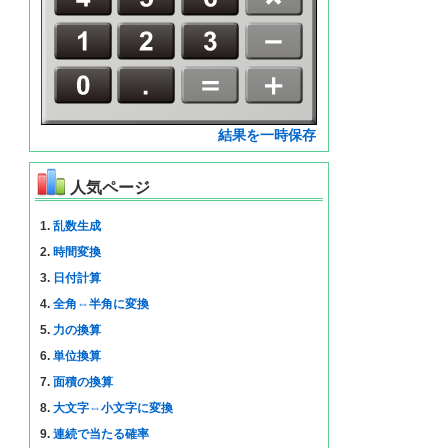
結果を一時保存
人気ページ
1.
乱数生成
2.
時間変換
3.
日付計算
4.
全角⇔半角に変換
5.
力の換算
6.
単位換算
7.
面積の換算
8.
大文字⇔小文字に変換
9.
連続で当たる確率