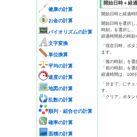
開始日時＋経
健康の計算
開始日時と経過時
お金の計算
開始日時を選択し
時刻」を選択し、
バイオリズムの計算
経過時間前の時刻
文字変換
「現在日時」ボタ
ます。
単位換算
「後の時刻」を選
平均の計算
「前の時刻」を選
経過時間は、100
速度の計算
「分まで」にチェ
地図の計算
す。
「クリア」ボタン
乱数の計算
順列・組合せの計算
確率の計算
面積の計算