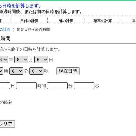
ら日時を計算します。
経過時間後、または前の日時を計算します。
算
日付の計算
暦の計算
確率の計算
単
の計算
開始日時＋経過時間
過時間
間から終了の日時を計算します。
年
月
日
時
分
秒
日
時間
分
秒
の時刻
クリア