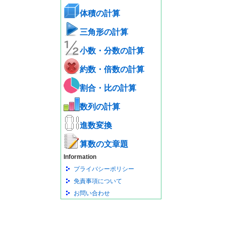
体積の計算
三角形の計算
小数・分数の計算
約数・倍数の計算
割合・比の計算
数列の計算
進数変換
算数の文章題
Information
プライバシーポリシー
免責事項について
お問い合わせ