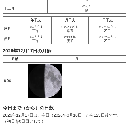
斗
のぞく
十二直
除
年干支
月干支
日干支
ひのえうま
かのとのうし
きのとのうし
暦月
丙午
辛丑
乙丑
ひのえうま
かのえね
きのとのうし
節月
丙午
庚子
乙丑
2026年12月17日の月齢
月齢
月
8.06
今日まで（から）の日数
2026年12月17日は、今日（2026年8月10日）から129日後です。
（初日を0日目として）