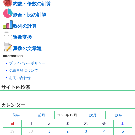
約数・倍数の計算
割合・比の計算
数列の計算
進数変換
算数の文章題
Information
プライバシーポリシー
免責事項について
お問い合わせ
サイト内検索
カレンダー
前年
前月
2026年12月
次月
次年
日
月
火
水
木
金
土
29
30
1
2
3
4
5