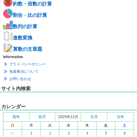
約数・倍数の計算
割合・比の計算
数列の計算
進数変換
算数の文章題
Information
プライバシーポリシー
免責事項について
お問い合わせ
サイト内検索
カレンダー
前年
前月
2025年12月
次月
次年
日
月
火
水
木
金
土
30
1
2
3
4
5
6