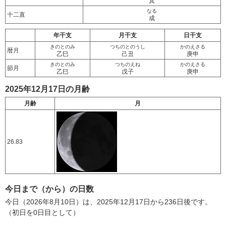
箕
なる
十二直
成
年干支
月干支
日干支
きのとのみ
つちのとのうし
かのえさる
暦月
乙巳
己丑
庚申
きのとのみ
つちのえね
かのえさる
節月
乙巳
戊子
庚申
2025年12月17日の月齢
月齢
月
26.83
今日まで（から）の日数
今日（2026年8月10日）は、2025年12月17日から236日後です。
（初日を0日目として）