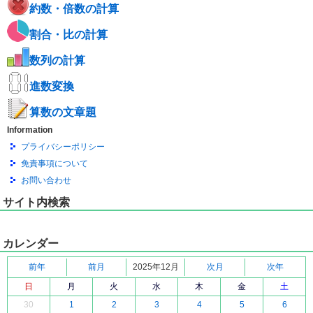
約数・倍数の計算
割合・比の計算
数列の計算
進数変換
算数の文章題
Information
プライバシーポリシー
免責事項について
お問い合わせ
サイト内検索
カレンダー
前年
前月
2025年12月
次月
次年
日
月
火
水
木
金
土
30
1
2
3
4
5
6