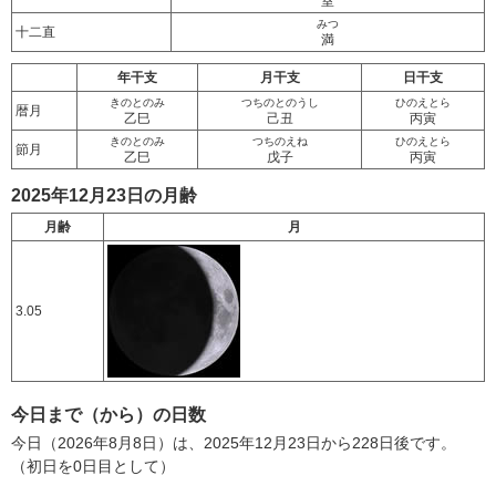
室
みつ
十二直
満
年干支
月干支
日干支
きのとのみ
つちのとのうし
ひのえとら
暦月
乙巳
己丑
丙寅
きのとのみ
つちのえね
ひのえとら
節月
乙巳
戊子
丙寅
2025年12月23日の月齢
月齢
月
3.05
今日まで（から）の日数
今日（2026年8月8日）は、2025年12月23日から228日後です。
（初日を0日目として）