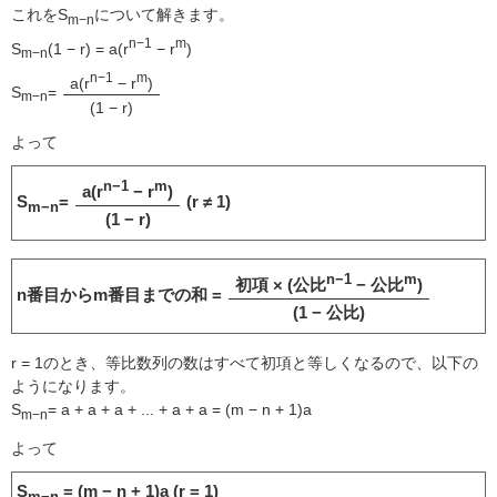
これをS
について解きます。
m−n
n−1
m
S
(1 − r) = a(r
− r
)
m−n
n−1
m
a(r
− r
)
S
=
m−n
(1 − r)
よって
n−1
m
a(r
− r
)
S
=
(r ≠ 1)
m−n
(1 − r)
n−1
m
初項 × (公比
− 公比
)
n番目からm番目までの和 =
(1 − 公比)
r = 1のとき、等比数列の数はすべて初項と等しくなるので、以下の
ようになります。
S
= a + a + a + ... + a + a = (m − n + 1)a
m−n
よって
S
= (m − n + 1)a (r = 1)
m−n