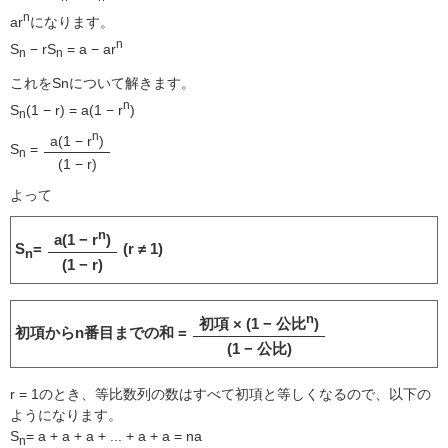
n
ar
になります。
n
S
− rS
= a − ar
n
n
これをSnについて解きます。
n
S
(1 − r) = a(1 − r
)
n
n
a(1 − r
)
S
=
n
(1 − r)
よって
n
a(1 − r
)
S
=
(r ≠ 1)
n
(1 − r)
n
初項 × (1 − 公比
)
初項からn番目までの和 =
(1 − 公比)
r = 1のとき、等比数列の数はすべて初項と等しくなるので、以下の
ようになります。
S
= a + a + a + ... + a + a = na
n