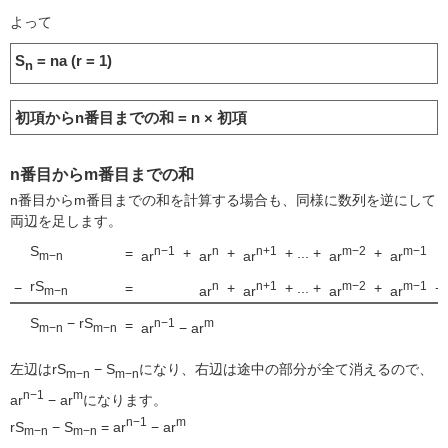
よって
S
= na (r = 1)
n
初項からn番目までの和 = n × 初項
n番目からm番目までの和
n番目からm番目までの和を計算する場合も、同様に数列を逆にして
両辺を足します。
S
n−1
n
n+1
m−2
m−1
=
+
+
+ ... +
+
ar
ar
ar
ar
ar
m−n
rS
n
n+1
m−2
m−1
−
=
+
+ ... +
+
+
ar
ar
ar
ar
m−n
S
− rS
n−1
m
=
ar
− ar
m−n
m−n
左辺はrS
− S
になり、右辺は途中の部分が全て消えるので、
m−n
m−n
n−1
m
ar
− ar
になります。
n−1
m
rS
− S
= ar
− ar
m−n
m−n