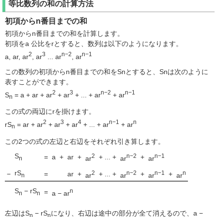
等比数列の和の計算方法
初項からn番目までの和
初項からn番目までの和を計算します。
初項をa 公比をrとすると、数列は以下のようになります。
2
3
n−2
n−1
a, ar, ar
, ar
... ar
, ar
この数列の初項からn番目までの和をSnとすると、Snは次のように
表すことができます。
2
3
n−2
n−1
S
= a + ar + ar
+ ar
+ ... + ar
+ ar
n
この式の両辺にrを掛けます。
2
3
4
n−1
n
rS
= ar + ar
+ ar
+ ar
+ ... + ar
+ ar
n
この2つの式の左辺と右辺をそれぞれ引き算します。
S
2
n−2
n−1
=
a
+
ar
+
+ ... +
+
ar
ar
ar
n
rS
2
n−2
n−1
n
−
=
ar
+
+ ... +
+
+
ar
ar
ar
ar
n
S
− rS
n
=
a − ar
n
n
左辺はS
− rS
になり、右辺は途中の部分が全て消えるので、a −
n
n