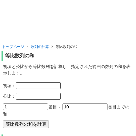
トップページ
数列の計算
等比数列の和
等比数列の和
初項と公比から等比数列を計算し、指定された範囲の数列の和を表
示します。
初項：
公比：
番目～
番目までの
和