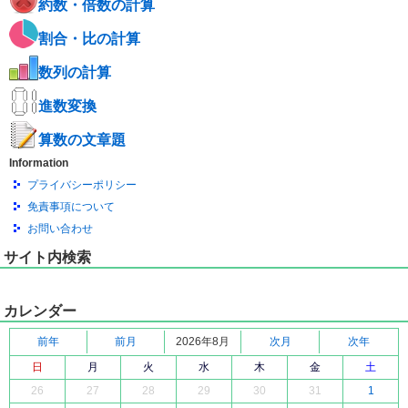
約数・倍数の計算
割合・比の計算
数列の計算
進数変換
算数の文章題
Information
プライバシーポリシー
免責事項について
お問い合わせ
サイト内検索
カレンダー
前年
前月
2026年8月
次月
次年
日
月
火
水
木
金
土
26
27
28
29
30
31
1