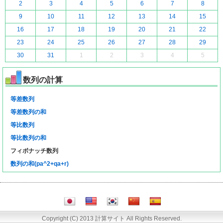
2
3
4
5
6
7
8
9
10
11
12
13
14
15
16
17
18
19
20
21
22
23
24
25
26
27
28
29
30
31
1
2
3
4
5
数列の計算
等差数列
等差数列の和
等比数列
等比数列の和
フィボナッチ数列
数列の和(pa^2+qa+r)
Copyright (C) 2013 計算サイト All Rights Reserved.