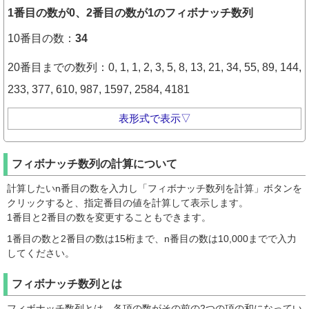
1番目の数が0、2番目の数が1のフィボナッチ数列
10番目の数：
34
20番目までの数列：0, 1, 1, 2, 3, 5, 8, 13, 21, 34, 55, 89, 144,
233, 377, 610, 987, 1597, 2584, 4181
表形式で表示▽
n番目
値
フィボナッチ数列の計算について
1
0
計算したいn番目の数を入力し「フィボナッチ数列を計算」ボタンを
2
1
クリックすると、指定番目の値を計算して表示します。
3
1
1番目と2番目の数を変更することもできます。
4
2
1番目の数と2番目の数は15桁まで、n番目の数は10,000までで入力
してください。
5
3
フィボナッチ数列とは
6
5
7
8
フィボナッチ数列とは、各項の数がその前の2つの項の和になってい