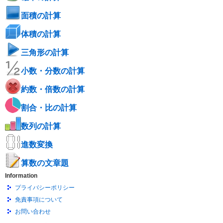
面積の計算
体積の計算
三角形の計算
小数・分数の計算
約数・倍数の計算
割合・比の計算
数列の計算
進数変換
算数の文章題
Information
プライバシーポリシー
免責事項について
お問い合わせ