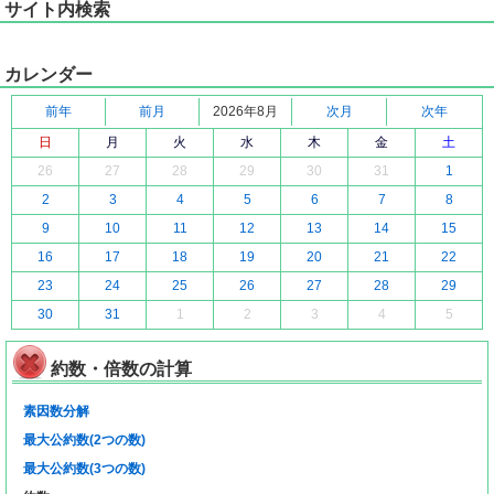
サイト内検索
カレンダー
前年
前月
2026年8月
次月
次年
日
月
火
水
木
金
土
26
27
28
29
30
31
1
2
3
4
5
6
7
8
9
10
11
12
13
14
15
16
17
18
19
20
21
22
23
24
25
26
27
28
29
30
31
1
2
3
4
5
約数・倍数の計算
素因数分解
最大公約数(2つの数)
最大公約数(3つの数)