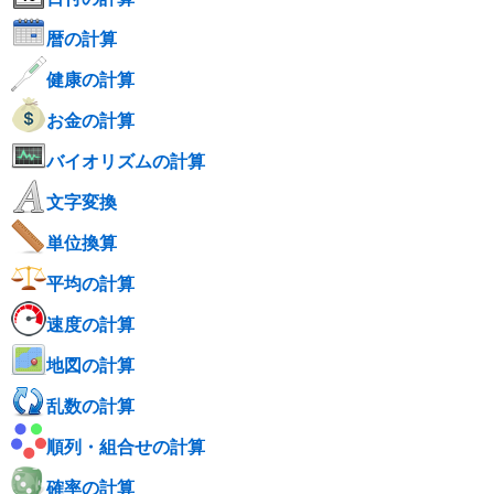
暦の計算
健康の計算
お金の計算
バイオリズムの計算
文字変換
単位換算
平均の計算
速度の計算
地図の計算
乱数の計算
順列・組合せの計算
確率の計算