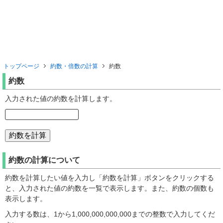
トップページ
約数・倍数の計算
約数
約数
入力された値の約数を計算します。
約数の計算について
約数を計算したい値を入力し「約数を計算」ボタンをクリックする
と、入力された値の約数を一覧で表示します。また、約数の個数も
表示します。
入力する数は、1から1,000,000,000,000までの整数で入力してくだ