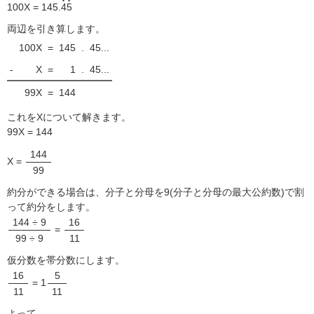
100X = 145.
4
5
両辺を引き算します。
100X
=
145
.
45...
-
X
=
1
.
45...
99X
=
144
これをXについて解きます。
99X = 144
144
X =
99
約分ができる場合は、分子と分母を9(分子と分母の最大公約数)で割
って約分をします。
144 ÷ 9
16
=
99 ÷ 9
11
仮分数を帯分数にします。
16
5
= 1
11
11
よって