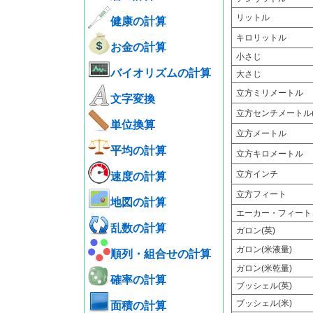
リットル
健康の計算
キロリットル
お金の計算
小さじ
バイオリズムの計算
大さじ
立方ミリメートル
文字変換
立方センチメートル(
単位換算
立方メートル
平均の計算
立方キロメートル
立方インチ
速度の計算
立方フィート
地図の計算
エーカー・フィート
乱数の計算
ガロン(英)
ガロン(米液量)
順列・組合せの計算
ガロン(米乾量)
確率の計算
ブッシェル(英)
ブッシェル(米)
面積の計算