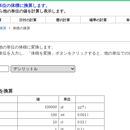
単位の体積に換算します。
ら他の単位の値を計算し表示します。
算
日付の計算
暦の計算
確率の計算
単
換算
体積の換算
他の単位の体積に変換します。
単位を入力し、「体積を変換」ボタンをクリックすると、他の単位での
。
 を換算
値
単位
-6
100000
µl
10
l
100
ml
0.001 l
10
cl
0.01 l
1
dl
0.1 l