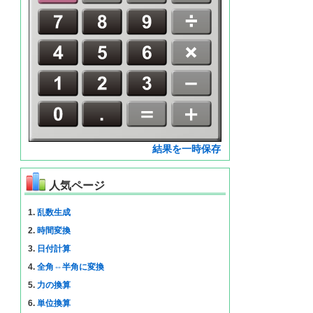
結果を一時保存
人気ページ
1.
乱数生成
2.
時間変換
3.
日付計算
4.
全角⇔半角に変換
5.
力の換算
6.
単位換算