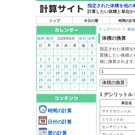
指定された体積を他の
計算したい体積と単位か
トップ
今日の暦
時間の計
トップページ
単位
体積の換算
前年
前月
2026年8月
次月
次年
日
月
火
水
木
金
土
指定された体積を
26
27
28
29
30
31
1
変換したい体積と
2
3
4
5
6
7
8
積に換算されます
9
10
11
12
13
14
15
16
17
18
19
20
21
22
23
24
25
26
27
28
29
30
31
1
2
3
4
5
1 デシリットル
単位名
時間の計算
マイクロリットル
ミリリットル
日付の計算
センチリットル
暦の計算
デシリットル