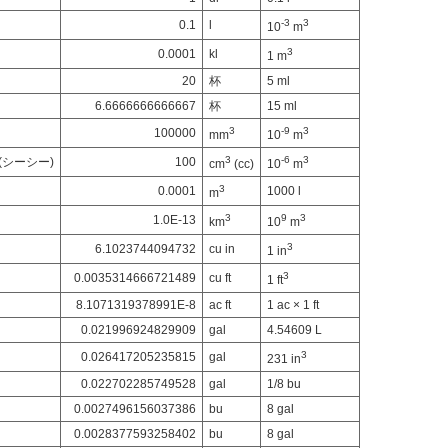
-3
3
0.1
l
10
m
3
0.0001
kl
1 m
20
杯
5 ml
6.6666666666667
杯
15 ml
3
-9
3
100000
mm
10
m
3
-6
3
シーシー)
100
cm
(cc)
10
m
3
0.0001
1000 l
m
3
9
3
1.0E-13
km
10
m
3
6.1023744094732
cu in
1 in
3
0.0035314666721489
cu ft
1 ft
8.1071319378991E-8
ac ft
1 ac × 1 ft
0.021996924829909
gal
4.54609 L
3
0.026417205235815
gal
231 in
0.022702285749528
gal
1/8 bu
0.0027496156037386
bu
8 gal
0.0028377593258402
bu
8 gal