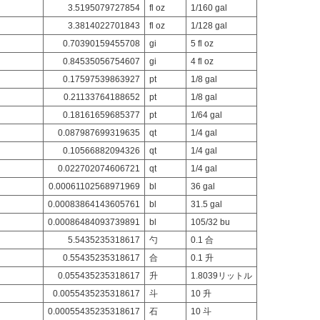
3.5195079727854
fl oz
1/160 gal
3.3814022701843
fl oz
1/128 gal
0.70390159455708
gi
5 fl oz
0.84535056754607
gi
4 fl oz
0.17597539863927
pt
1/8 gal
0.21133764188652
pt
1/8 gal
0.18161659685377
pt
1/64 gal
0.087987699319635
qt
1/4 gal
0.10566882094326
qt
1/4 gal
0.022702074606721
qt
1/4 gal
0.00061102568971969
bl
36 gal
0.00083864143605761
bl
31.5 gal
0.00086484093739891
bl
105/32 bu
5.5435235318617
勺
0.1 合
0.55435235318617
合
0.1 升
0.055435235318617
升
1.8039リットル
0.0055435235318617
斗
10 升
0.00055435235318617
石
10 斗