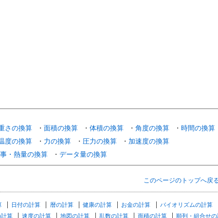
重さの換算
・
面積の換算
・
体積の換算
・
角度の換算
・
時間の換算
温度の換算
・
力の換算
・
圧力の換算
・
加速度の換算
事・熱量の換算
・
データ量の換算
このページのトップへ戻
算
日付の計算
暦の計算
健康の計算
お金の計算
バイオリズムの計算
の計算
速度の計算
地図の計算
乱数の計算
面積の計算
順列・組合せの