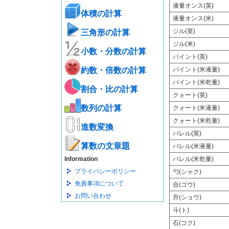
液量オンス(英)
体積の計算
液量オンス(米)
ジル(英)
三角形の計算
ジル(米)
小数・分数の計算
パイント(英)
約数・倍数の計算
パイント(米液量)
パイント(米乾量)
割合・比の計算
クォート(英)
数列の計算
クォート(米液量)
クォート(米乾量)
進数変換
バレル(英)
算数の文章題
バレル(米液量)
Information
バレル(米乾量)
プライバシーポリシー
勺(シャク)
免責事項について
合(ゴウ)
お問い合わせ
升(ショウ)
斗(ト)
石(コク)