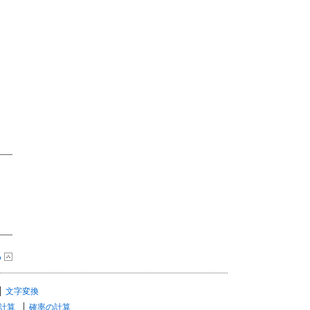
る
文字変換
計算
確率の計算