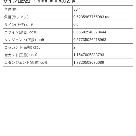
サイン(正弦) ： sinθ ＝ 0.5のとき
角度(度)
30 °
角度(ラジアン)
0.5235987755983 rad
サイン(正弦) sinθ
0.5
コサイン(余弦) cosθ
0.86602540378444
タンジェント(正接) tanθ
0.57735026918963
コセカント(余割) cscθ
2
セカント(正割) secθ
1.1547005383793
コタンジェント(余接) cotθ
1.7320508075689