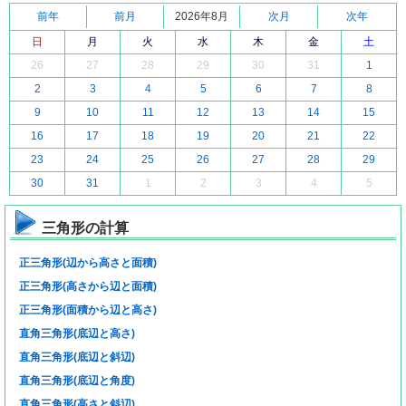
前年
前月
2026年8月
次月
次年
日
月
火
水
木
金
土
26
27
28
29
30
31
1
2
3
4
5
6
7
8
9
10
11
12
13
14
15
16
17
18
19
20
21
22
23
24
25
26
27
28
29
30
31
1
2
3
4
5
三角形の計算
正三角形(辺から高さと面積)
正三角形(高さから辺と面積)
正三角形(面積から辺と高さ)
直角三角形(底辺と高さ)
直角三角形(底辺と斜辺)
直角三角形(底辺と角度)
直角三角形(高さと斜辺)