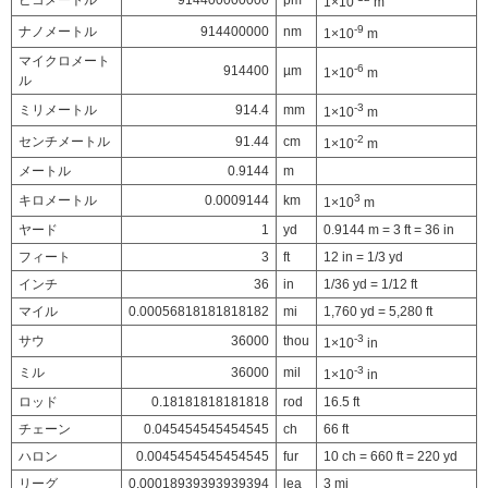
ピコメートル
914400000000
pm
1×10
m
-9
ナノメートル
914400000
nm
1×10
m
マイクロメート
-6
914400
µm
1×10
m
ル
-3
ミリメートル
914.4
mm
1×10
m
-2
センチメートル
91.44
cm
1×10
m
メートル
0.9144
m
3
キロメートル
0.0009144
km
1×10
m
ヤード
1
yd
0.9144 m = 3 ft = 36 in
フィート
3
ft
12 in = 1/3 yd
インチ
36
in
1/36 yd = 1/12 ft
マイル
0.00056818181818182
mi
1,760 yd = 5,280 ft
-3
サウ
36000
thou
1×10
in
-3
ミル
36000
mil
1×10
in
ロッド
0.18181818181818
rod
16.5 ft
チェーン
0.045454545454545
ch
66 ft
ハロン
0.0045454545454545
fur
10 ch = 660 ft = 220 yd
リーグ
0.00018939393939394
lea
3 mi