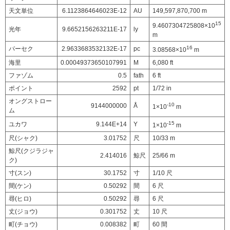
天文単位
6.1123864646023E-12
AU
149,597,870,700 m
15
9.4607304725808×10
光年
9.6652156263211E-17
ly
m
16
パーセク
2.9633683532132E-17
pc
3.08568×10
m
海里
0.00049373650107991
M
6,080 ft
ファゾム
0.5
fath
6 ft
ポイント
2592
pt
1/72 in
オングストロー
-10
9144000000
Å
1×10
m
ム
-15
ユカワ
9.144E+14
Y
1×10
m
尺(シャク)
3.01752
尺
10/33 m
鯨尺(クジラジャ
2.414016
鯨尺
25/66 m
ク)
寸(スン)
30.1752
寸
1/10 尺
間(ケン)
0.50292
間
6 尺
尋(ヒロ)
0.50292
尋
6 尺
丈(ジョウ)
0.301752
丈
10 尺
町(チョウ)
0.008382
町
60 間