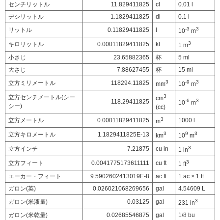
センチリットル
11.829411825
cl
0.01 l
デシリットル
1.1829411825
dl
0.1 l
-3
3
リットル
0.11829411825
l
10
m
3
キロリットル
0.00011829411825
kl
1 m
小さじ
23.65882365
杯
5 ml
大さじ
7.88627455
杯
15 ml
3
-9
3
立方ミリメートル
118294.11825
mm
10
m
3
立方センチメートル(シー
cm
-6
3
118.29411825
10
m
シー)
(cc)
3
立方メートル
0.00011829411825
1000 l
m
3
9
3
立方キロメートル
1.1829411825E-13
km
10
m
3
立方インチ
7.21875
cu in
1 in
3
立方フィート
0.0041775173611111
cu ft
1 ft
エーカー・フィート
9.5902602413019E-8
ac ft
1 ac × 1 ft
ガロン(英)
0.026021068269656
gal
4.54609 L
3
ガロン(米液量)
0.03125
gal
231 in
ガロン(米乾量)
0.02685546875
gal
1/8 bu