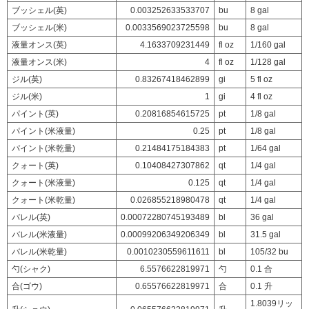
ブッシェル(英)
0.003252633533707
bu
8 gal
ブッシェル(米)
0.0033569023725598
bu
8 gal
液量オンス(英)
4.1633709231449
fl oz
1/160 gal
液量オンス(米)
4
fl oz
1/128 gal
ジル(英)
0.83267418462899
gi
5 fl oz
ジル(米)
1
gi
4 fl oz
パイント(英)
0.20816854615725
pt
1/8 gal
パイント(米液量)
0.25
pt
1/8 gal
パイント(米乾量)
0.21484175184383
pt
1/64 gal
クォート(英)
0.10408427307862
qt
1/4 gal
クォート(米液量)
0.125
qt
1/4 gal
クォート(米乾量)
0.026855218980478
qt
1/4 gal
バレル(英)
0.00072280745193489
bl
36 gal
バレル(米液量)
0.00099206349206349
bl
31.5 gal
バレル(米乾量)
0.0010230559611611
bl
105/32 bu
勺(シャク)
6.5576622819971
勺
0.1 合
合(ゴウ)
0.65576622819971
合
0.1 升
1.8039リッ