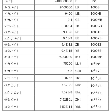
バイト
9400000000
B
8bit
キロバイト
9400000
kB
1000B
メガバイト
9400
MB
1000kB
ギガバイト
9.4
GB
1000MB
テラバイト
0.0094
TB
1000GB
ペタバイト
9.4E-6
PB
1000TB
エクサバイト
9.4E-9
EB
1000PB
ゼタバイト
9.4E-12
ZB
1000EB
ヨタバイト
9.4E-15
YB
1000ZB
キロビット
75200000
kbit
1000 bit
6
メガビット
75200
Mbit
10
bit
9
ギガビット
75.2
Gbit
10
bit
12
テラビット
0.0752
Tbit
10
bit
15
ペタビット
7.52E-5
Pbit
10
bit
18
エクサビット
7.52E-8
Ebit
10
bit
21
ゼタビット
7.52E-11
Zbit
10
bit
24
ヨタビット
7.52E-14
Ybit
10
bit