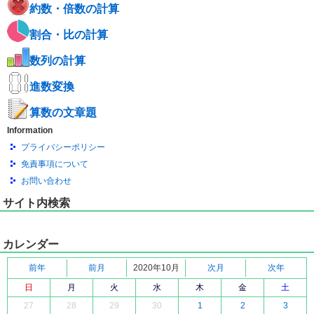
約数・倍数の計算
割合・比の計算
数列の計算
進数変換
算数の文章題
Information
プライバシーポリシー
免責事項について
お問い合わせ
サイト内検索
カレンダー
前年
前月
2020年10月
次月
次年
日
月
火
水
木
金
土
27
28
29
30
1
2
3