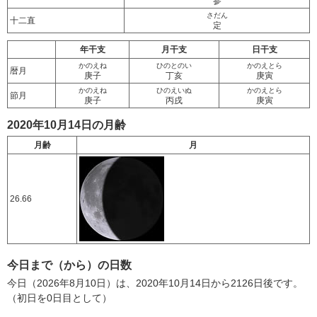
参
さだん
十二直
定
年干支
月干支
日干支
かのえね
ひのとのい
かのえとら
暦月
庚子
丁亥
庚寅
かのえね
ひのえいぬ
かのえとら
節月
庚子
丙戌
庚寅
2020年10月14日の月齢
月齢
月
26.66
今日まで（から）の日数
今日（2026年8月10日）は、2020年10月14日から2126日後です。
（初日を0日目として）