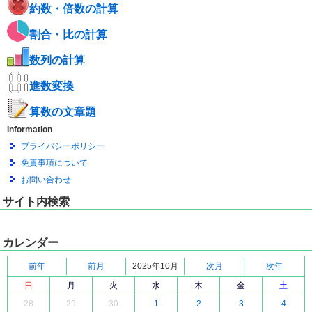
約数・倍数の計算
割合・比の計算
数列の計算
進数変換
算数の文章題
Information
プライバシーポリシー
免責事項について
お問い合わせ
サイト内検索
カレンダー
前年
前月
2025年10月
次月
次年
日
月
火
水
木
金
土
28
29
30
1
2
3
4