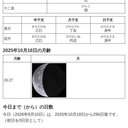
氐
ひらく
十二直
開
年干支
月干支
日干支
きのとのみ
ひのとのい
かのえさる
暦月
乙巳
丁亥
庚申
きのとのみ
ひのえいぬ
かのえさる
節月
乙巳
丙戌
庚申
2025年10月18日の月齢
月齢
月
26.27
今日まで（から）の日数
今日（2026年8月10日）は、2025年10月18日から296日後です。
（初日を0日目として）