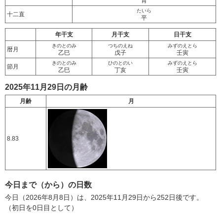
胃
たいら
十二直
平
年干支
月干支
日干支
きのとのみ
つちのえね
みずのえとら
暦月
乙巳
戊子
壬寅
きのとのみ
ひのとのい
みずのえとら
節月
乙巳
丁亥
壬寅
2025年11月29日の月齢
月齢
月
8.83
今日まで（から）の日数
今日（2026年8月8日）は、2025年11月29日から252日後です。
（初日を0日目として）