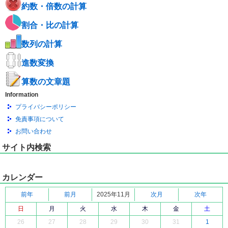
約数・倍数の計算
割合・比の計算
数列の計算
進数変換
算数の文章題
Information
プライバシーポリシー
免責事項について
お問い合わせ
サイト内検索
カレンダー
前年
前月
2025年11月
次月
次年
日
月
火
水
木
金
土
26
27
28
29
30
31
1