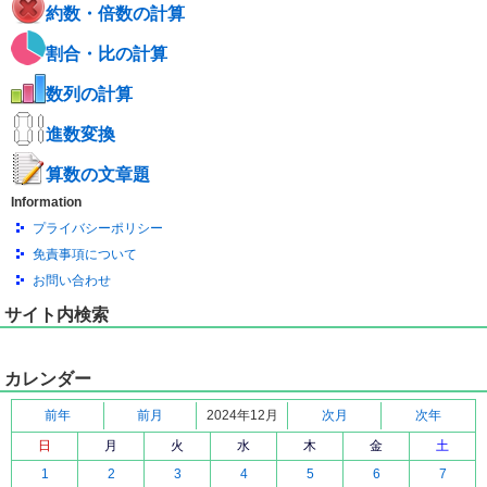
約数・倍数の計算
割合・比の計算
数列の計算
進数変換
算数の文章題
Information
プライバシーポリシー
免責事項について
お問い合わせ
サイト内検索
カレンダー
前年
前月
2024年12月
次月
次年
日
月
火
水
木
金
土
1
2
3
4
5
6
7