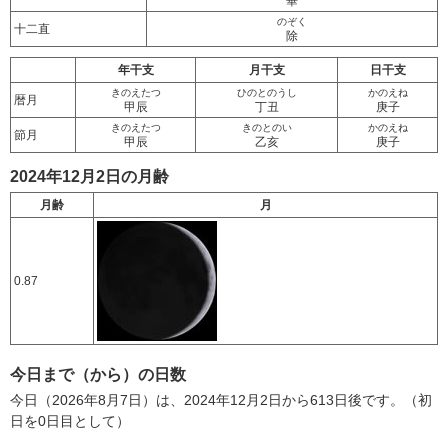
畢
のぞく
十二直
除
年干支
月干支
日干支
きのえたつ
ひのとのうし
かのえね
暦月
甲辰
丁丑
庚子
きのえたつ
きのとのい
かのえね
節月
甲辰
乙亥
庚子
2024年12月2日の月齢
月齢
月
0.87
今日まで（から）の日数
今日（2026年8月7日）は、2024年12月2日から613日後です。（初
日を0日目として）