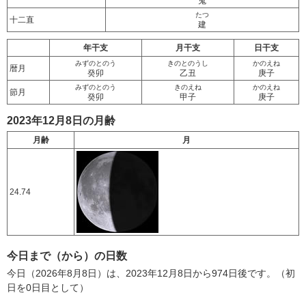
鬼
たつ
十二直
建
年干支
月干支
日干支
みずのとのう
きのとのうし
かのえね
暦月
癸卯
乙丑
庚子
みずのとのう
きのえね
かのえね
節月
癸卯
甲子
庚子
2023年12月8日の月齢
月齢
月
24.74
今日まで（から）の日数
今日（2026年8月8日）は、2023年12月8日から974日後です。（初
日を0日目として）