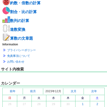
約数・倍数の計算
割合・比の計算
数列の計算
進数変換
算数の文章題
Information
プライバシーポリシー
免責事項について
お問い合わせ
サイト内検索
カレンダー
前年
前月
2023年12月
次月
次年
日
月
火
水
木
金
土
26
27
28
29
30
1
2