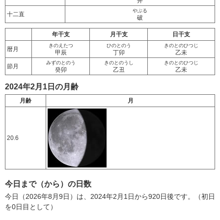
井
やぶる
十二直
破
年干支
月干支
日干支
きのえたつ
ひのとのう
きのとのひつじ
暦月
甲辰
丁卯
乙未
みずのとのう
きのとのうし
きのとのひつじ
節月
癸卯
乙丑
乙未
2024年2月1日の月齢
月齢
月
20.6
今日まで（から）の日数
今日（2026年8月9日）は、2024年2月1日から920日後です。（初日
を0日目として）