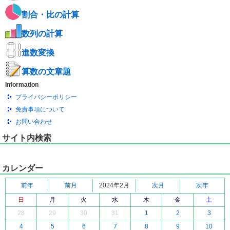
割合・比の計算
数列の計算
進数変換
算数の文章題
Information
プライバシーポリシー
免責事項について
お問い合わせ
サイト内検索
カレンダー
前年
前月
2024年2月
次月
次年
日
月
火
水
木
金
土
28
29
30
31
1
2
3
4
5
6
7
8
9
10