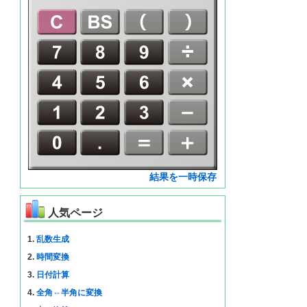
結果を一時保存
人気ページ
1.
乱数生成
2.
時間変換
3.
日付計算
4.
全角⇔半角に変換