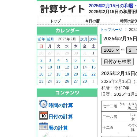
2025年2月15日の和
2025年2月15日の和
トップ
今日の暦
時間の計
トップページ
202
2025年2月15
前年
前月
2025年2月
次月
次年
日
月
火
水
木
金
土
年
26
27
28
29
30
31
1
2
3
4
5
6
7
8
9
10
11
12
13
14
15
2025年2月1
16
17
18
19
20
21
22
2025年2月15日
23
24
25
26
27
28
1
和暦：令和7年
旧暦：2025年1月
うおこおり
時間の計算
七十二候
魚上
じょ
日付の計算
二十八宿
女
のぞ
暦の計算
十二直
除