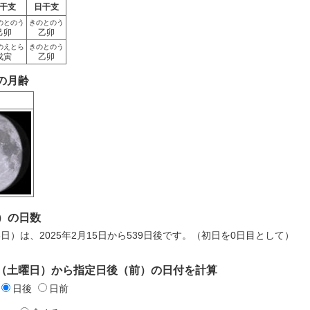
干支
日干支
のとのう
きのとのう
己卯
乙卯
のえとら
きのとのう
戊寅
乙卯
日の月齢
）の日数
月8日）は、2025年2月15日から539日後です。（初日を0日目として）
5日（土曜日）から指定日後（前）の日付を計算
日後
日前