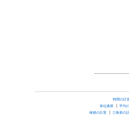
時間の計
単位換算
平均
体積の計算
三角形の