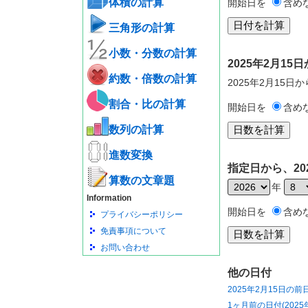
体積の計算
開始日を
含め
三角形の計算
小数・分数の計算
2025年2月1
約数・倍数の計算
2025年2月15日
割合・比の計算
開始日を
含め
数列の計算
進数変換
指定日から、20
算数の文章題
年
Information
開始日を
含め
プライバシーポリシー
免責事項について
お問い合わせ
他の日付
2025年2月15日の前
1ヶ月前の日付(2025