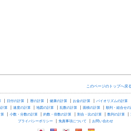
このページのトップへ戻
算
日付の計算
暦の計算
健康の計算
お金の計算
バイオリズムの計算
の計算
速度の計算
地図の計算
乱数の計算
面積の計算
順列・組合せの
計算
小数・分数の計算
約数・倍数の計算
割合・比の計算
数列の計算
プライバシーポリシー
免責事項について
お問い合わせ