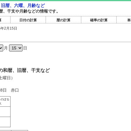
暦・旧暦、六曜、月齢など
暦旧暦、干支や月齢などの情報です。
算
日付の計算
暦の計算
確率の計算
単
5年2月15日
日
月
日
5日の和暦、旧暦、干支など
（土曜日）
18日 赤口
をのぼる
氷
く