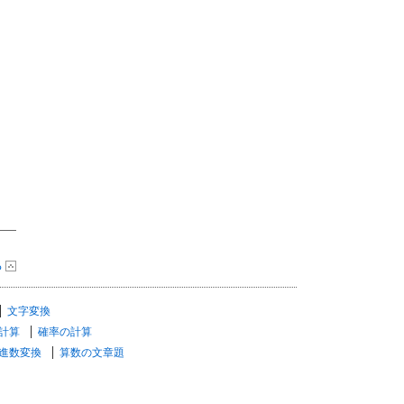
る
文字変換
計算
確率の計算
進数変換
算数の文章題