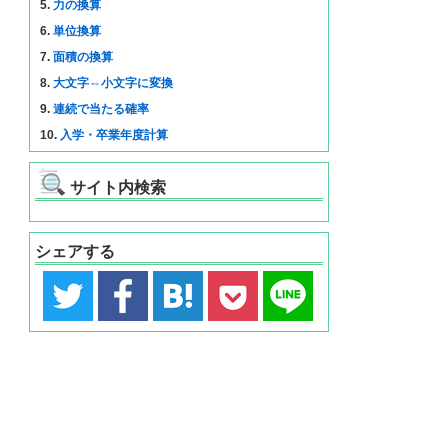
5.
力の換算
6.
単位換算
7.
面積の換算
8.
大文字⇔小文字に変換
9.
連続で当たる確率
10.
入学・卒業年度計算
サイト内検索
シェアする