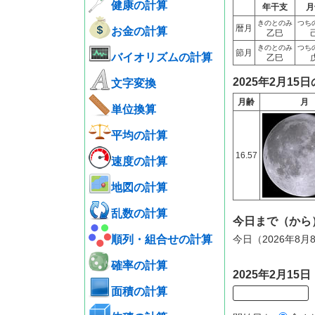
健康の計算
年干支
月
きのとのみ
つち
暦月
お金の計算
乙巳
きのとのみ
つち
節月
バイオリズムの計算
乙巳
2025年2月15
文字変換
月齢
月
単位換算
平均の計算
16.57
速度の計算
地図の計算
乱数の計算
今日まで（から
順列・組合せの計算
今日（2026年8
確率の計算
2025年2月1
面積の計算