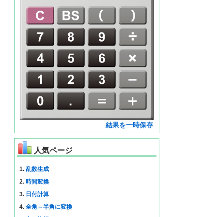
結果を一時保存
人気ページ
1.
乱数生成
2.
時間変換
3.
日付計算
4.
全角⇔半角に変換