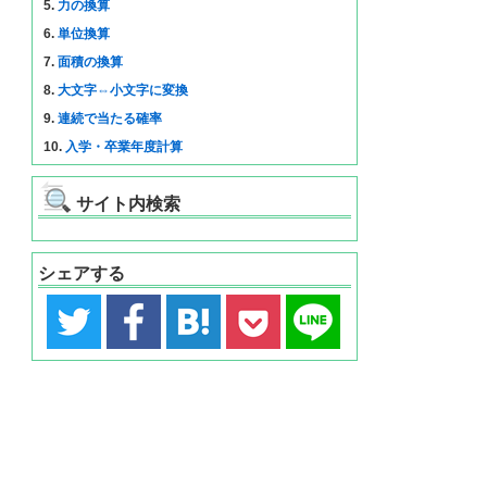
5.
力の換算
6.
単位換算
7.
面積の換算
8.
大文字⇔小文字に変換
9.
連続で当たる確率
10.
入学・卒業年度計算
サイト内検索
シェアする