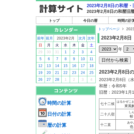
2023年2月8日の和暦
2023年2月8日の和暦
トップ
今日の暦
時間の計
トップページ
202
2023年2月8日
前年
前月
2023年2月
次月
次年
日
月
火
水
木
金
土
年
29
30
31
1
2
3
4
5
6
7
8
9
10
11
12
13
14
15
16
17
18
2023年2月8
19
20
21
22
23
24
25
2023年2月8日（
26
27
28
1
2
3
4
和暦：令和5年
旧暦：2023年1月
はるかぜこ
時間の計算
七十二候
東風
し
日付の計算
二十八宿
軫
あや
暦の計算
十二直
危