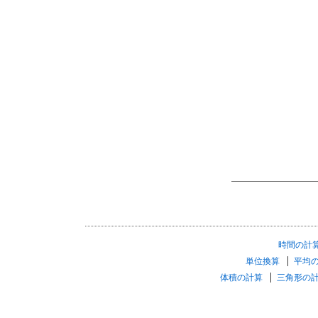
時間の計
単位換算
平均
体積の計算
三角形の