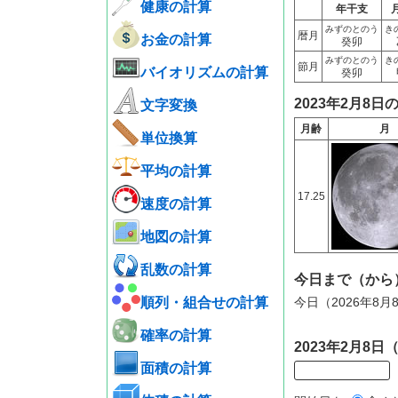
健康の計算
年干支
みずのとのう
き
暦月
お金の計算
癸卯
みずのとのう
き
節月
バイオリズムの計算
癸卯
2023年2月8日
文字変換
月齢
月
単位換算
平均の計算
17.25
速度の計算
地図の計算
乱数の計算
今日まで（から
順列・組合せの計算
今日（2026年8
確率の計算
2023年2月8
面積の計算