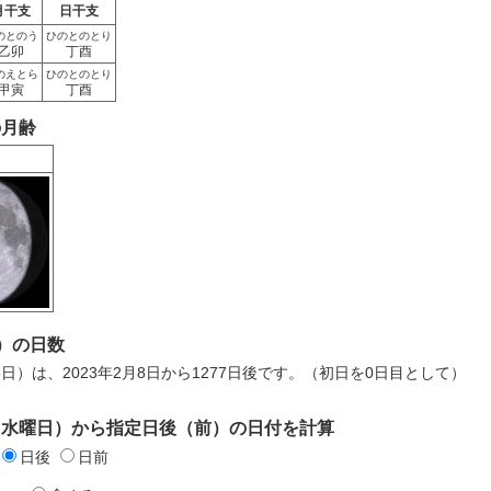
月干支
日干支
のとのう
ひのとのとり
乙卯
丁酉
のえとら
ひのとのとり
甲寅
丁酉
の月齢
）の日数
月8日）は、2023年2月8日から1277日後です。（初日を0日目として）
日（水曜日）から指定日後（前）の日付を計算
日後
日前