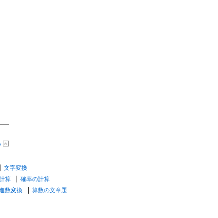
る
文字変換
計算
確率の計算
進数変換
算数の文章題