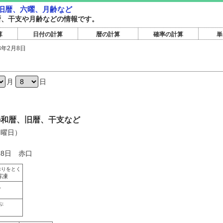
・旧暦、六曜、月齢など
旧暦、干支や月齢などの情報です。
算
日付の計算
暦の計算
確率の計算
単
3年2月8日
月
日
日の和暦、旧暦、干支など
水曜日）
18日 赤口
おりをとく
解凍
ん
ぶ