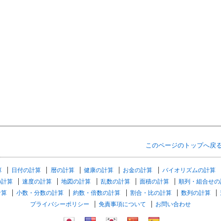
このページのトップへ戻
算
日付の計算
暦の計算
健康の計算
お金の計算
バイオリズムの計算
の計算
速度の計算
地図の計算
乱数の計算
面積の計算
順列・組合せの
計算
小数・分数の計算
約数・倍数の計算
割合・比の計算
数列の計算
プライバシーポリシー
免責事項について
お問い合わせ