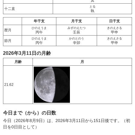
箕
とる
十二直
執
年干支
月干支
日干支
ひのえうま
みずのえたつ
きのえさる
暦月
丙午
壬辰
甲申
ひのえうま
かのとのう
きのえさる
節月
丙午
辛卯
甲申
2026年3月11日の月齢
月齢
月
21.62
今日まで（から）の日数
今日（2026年8月9日）は、2026年3月11日から151日後です。（初
日を0日目として）