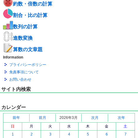
約数・倍数の計算
割合・比の計算
数列の計算
進数変換
算数の文章題
Information
プライバシーポリシー
免責事項について
お問い合わせ
サイト内検索
カレンダー
前年
前月
2026年3月
次月
次年
日
月
火
水
木
金
土
1
2
3
4
5
6
7